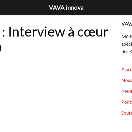
VAVA innova
VAV
 : Interview à cœur
Média
)
spéci
des K
À pr
Nous
Ment
Polit
Soute