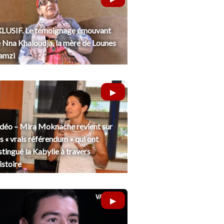
LUSIF. Le témoignage émouvant
 Nna Khaloudja, la mère de Lounes
amzi
déo – Mira Moknache revient sur
s « vrais référendum » qui ont
stingué la Kabylie à travers
histoire