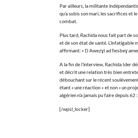
Par ailleurs, la militante indépendan
qu’a subis son mari, les sacrifices et 
combat.
Plus tard, Rachida nous fait part de s
et de son état de santé. L’infatigable 
affirmant: « D Awezɣi ad ḥesbeɣ amen
A la fin de l’interview, Rachida Ider
et décrit une relation très bien entret
débouchant sur le récent soulèvement
étant « une réaction » et non « un proje
algérien n’a jamais pu faire depuis 62 
[/wpsl_locker]