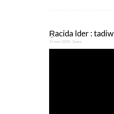
Ṛacida Ider : tadiwe
15 mars 2020
,
Ṣunya