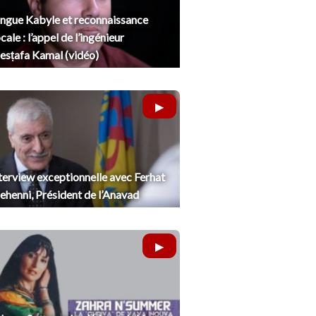
ngue Kabyle et reconnaissance
cale : l’appel de l’ingénieur
sṭafa Kamal (vidéo)
terview exceptionnelle avec Ferhat
henni, Président de l’Anavad