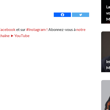
La
vo
Me
Facebook
et sur
#Instagram !
Abonnez-vous à
notre
chaîne ►YouTube
In
Me