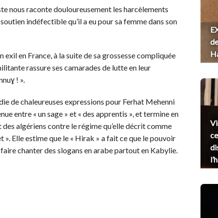
tiste nous raconte douloureusement les harcèlements
le soutien indéfectible qu’il a eu pour sa femme dans son
EX
de
H
on exil en France, à la suite de sa grossesse compliquée
militante rassure ses camarades de lutte en leur
nuɣ ! ».
 dédie de chaleureuses expressions pour Ferhat Mehenni
enue entre « un sage » et « des apprentis », et termine en
Vi
 des algériens contre le régime qu’elle décrit comme
ce
t ». Elle estime que le « Hirak » a fait ce que le pouvoir
di
: faire chanter des slogans en arabe partout en Kabylie.
l’