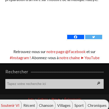
Retrouvez-nous sur
notre page @Facebook
et sur
#Instagram !
Abonnez-vous à
notre chaîne ►YouTube
Rechercher
R
e
c
h
Actu
Culture
Play ►
Événements
e
Soutenir VI
Récent
Chanson
Villages
Sport
Chroniques
r
© Vava innova 2026. Tous droits réservés.