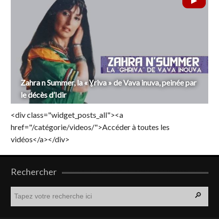
Zahra n Summer, la « Ɣriva » de Vava inuva, peinée par
le décès d’Idir
<div class="widget_posts_all"><a
href="/catégorie/videos/">Accéder à toutes les
vidéos</a></div>
Rechercher
R
e
c