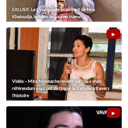
EXLUSIF. Le témoignage émouvant de Nna
Khaloudja, la mère de Lounes Hamzi
Vidéo – Mira Moknache revient sur ces « vrais
référendum » qui ont distingué la Kabylie à travers
l’histoire