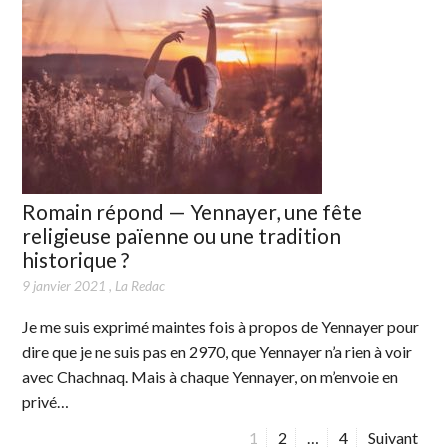
Romain répond — Yennayer, une fête
religieuse païenne ou une tradition
historique ?
9 janvier 2021
,
La Redac
Je me suis exprimé maintes fois à propos de Yennayer pour
dire que je ne suis pas en 2970, que Yennayer n’a rien à voir
avec Chachnaq. Mais à chaque Yennayer, on m’envoie en
privé…
P
1
P
2
…
P
4
Suivant