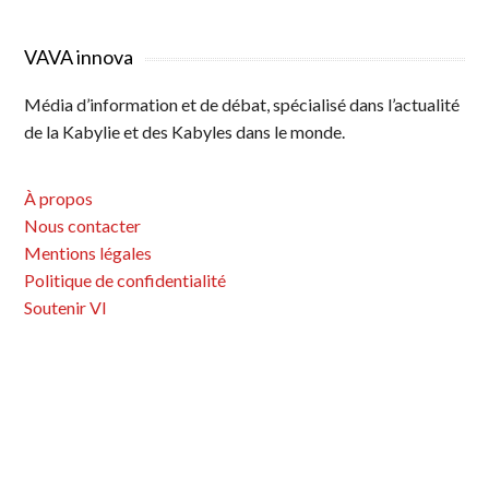
a
a
a
N
g
g
g
a
VAVA innova
e
e
e
v
Média d’information et de débat, spécialisé dans l’actualité
i
de la Kabylie et des Kabyles dans le monde.
g
a
À propos
t
Nous contacter
i
Mentions légales
o
Politique de confidentialité
n
Soutenir VI
d
e
s
a
r
t