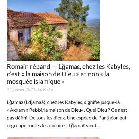
Romain répand — Lǧamaε, chez les Kabyles,
c’est « la maison de Dieu » et non « la
mosquée islamique »
14 janvier 2021
,
La Redac
Lǧamaε (Ldjamaâ), chez les Kabyles, signifie jusque-là
« Axxam n Rebbi/la maison de Dieu« . Quel Dieu ? Ce n’est
pas défini. De tous les dieux. Une espèce de Panthéon qui
regroupe toutes les divinités. Lǧamaε vient…