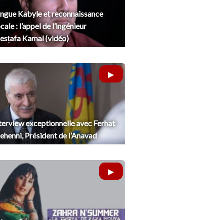
ngue Kabyle et reconnaissance
cale : l’appel de l’ingénieur
sṭafa Kamal (vidéo)
terview exceptionnelle avec Ferhat
henni, Président de l’Anavad