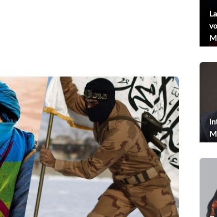
La
vo
Me
In
Me