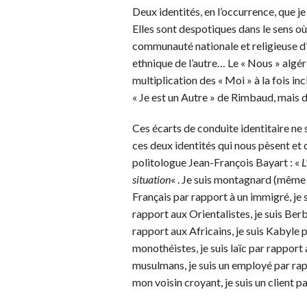
Deux identités, en l’occurrence, que je 
Elles sont despotiques dans le sens où 
communauté nationale et religieuse d’un
ethnique de l’autre… Le « Nous » algé
multiplication des « Moi » à la fois i
« Je est un Autre » de Rimbaud, mais d
Ces écarts de conduite identitaire ne 
ces deux identités qui nous pèsent et 
politologue Jean-François Bayart : «
L
situation
« . Je suis montagnard (même e
Français par rapport à un immigré, je 
rapport aux Orientalistes, je suis Be
rapport aux Africains, je suis Kabyle 
monothéistes, je suis laïc par rapport
musulmans, je suis un employé par rap
mon voisin croyant, je suis un client p