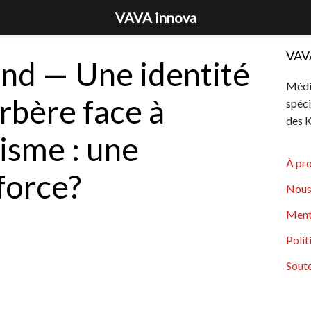
VAVA innova
VAV
nd — Une identité
Média
erbère face à
spéci
des K
misme : une
À pr
force?
Nous
Ment
Polit
Soute