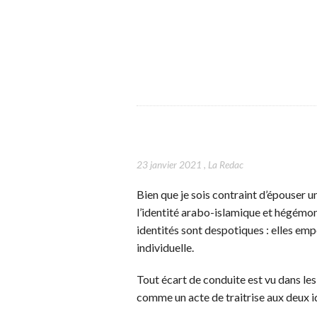
23 janvier 2021
,
La Redac
Bien que je sois contraint d’épouser u
l’identité arabo-islamique et hégémoni
identités sont despotiques : elles emp
individuelle.
Tout écart de conduite est vu dans les 
comme un acte de traitrise aux deux id