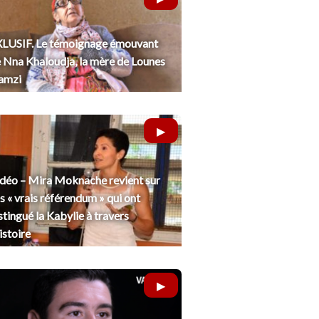
LUSIF. Le témoignage émouvant
 Nna Khaloudja, la mère de Lounes
amzi
déo – Mira Moknache revient sur
s « vrais référendum » qui ont
stingué la Kabylie à travers
histoire