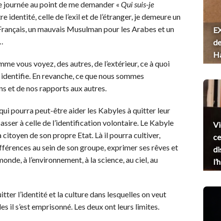
me journée au point de me demander «
Qui suis-je
re identité, celle de l’exil et de l’étranger, je demeure un
 Français, un mauvais Musulman pour les Arabes et un
EX
s…
de
H
mme vous voyez, des autres, de l’extérieur, ce à quoi
 identifie. En revanche, ce que nous sommes
ns et de nos rapports aux autres.
qui pourra peut-être aider les Kabyles à quitter leur
passer à celle de l’identification volontaire. Le Kabyle
Vi
a citoyen de son propre Etat. Là il pourra cultiver,
ce
fférences au sein de son groupe, exprimer ses rêves et
di
monde, à l’environnement, à la science, au ciel, au
l’
ter l’identité et la culture dans lesquelles on veut
es il s’est emprisonné. Les deux ont leurs limites.