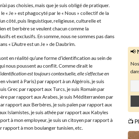
n’ai pas choisies, mais que je suis obligé de pratiquer.
le « Je » est phagocyté par le « Nous » collectif de la
 côté, puis linguistique, religieuse, culturelle et
rien et berbère se veulent chacun comme la
nclusifs et exclusifs. En somme, nous ne sommes pas dans
ans « L’Autre est un Je » de Daubrim.
📢 
sont en réalité qu’une forme d’identification au sein de
Nos 
qui nous poussent au conflit. Comme dirait le
dans
’identification est toujours contextuelle, elle s’effectue en
n vivant à Paris) par rapport à un Algérois, je suis
suis Grec par rapport aux Turcs, je suis Romain par
rbère par rapport aux Arabes, je suis Méditerranéen par
par rapport aux Berbères, je suis païen par rapport aux
 aux Islamistes, je suis athée par rapport aux Kabyles
port à mon employeur, je suis un citoyen par rapport à
📺 P
ar rapport à mon boulanger tunisien, etc.