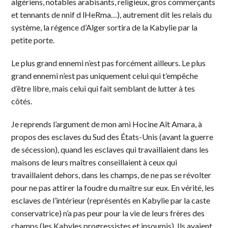
algériens, notables arabisants, religieux, gros commerçants
et tennants de nnif d lHeRma…), autrement dit les relais du
système, la régence d’Alger sortira de la Kabylie par la
petite porte.
Le plus grand ennemi n’est pas forcément ailleurs. Le plus
grand ennemi n’est pas uniquement celui qui t’empêche
d’être libre, mais celui qui fait semblant de lutter à tes
côtés.
Je reprends l’argument de mon ami Hocine Aît Amara, à
propos des esclaves du Sud des États-Unis (avant la guerre
de sécession), quand les esclaves qui travaillaient dans les
maisons de leurs maîtres conseillaient à ceux qui
travaillaient dehors, dans les champs, de ne pas se révolter
pour ne pas attirer la foudre du maître sur eux. En vérité, les
esclaves de l’intérieur (représentés en Kabylie par la caste
conservatrice) n’a pas peur pour la vie de leurs frères des
champs (les Kabyles progressistes et insoumis). Ils avaient