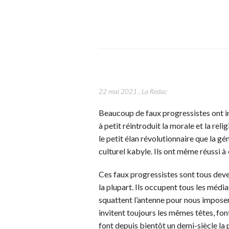
22 mai 2021
,
La Redac
Beaucoup de faux progressistes ont in
à petit réintroduit la morale et la relig
le petit élan révolutionnaire que la g
culturel kabyle. Ils ont même réussi à 
Ces faux progressistes sont tous dev
la plupart. Ils occupent tous les médias
squattent l’antenne pour nous imposer 
invitent toujours les mêmes têtes, fo
font depuis bientôt un demi-siècle la