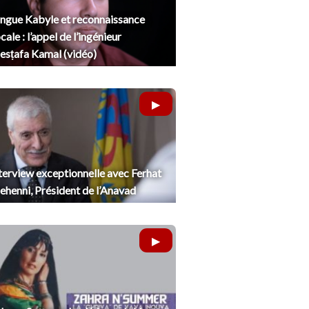
ngue Kabyle et reconnaissance
cale : l’appel de l’ingénieur
sṭafa Kamal (vidéo)
terview exceptionnelle avec Ferhat
henni, Président de l’Anavad