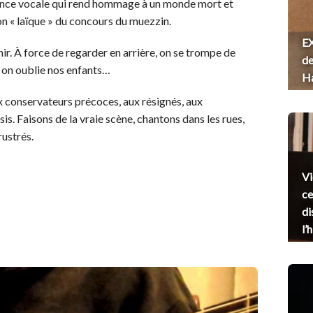
mance vocale qui rend hommage à un monde mort et
n « laïque » du concours du muezzin.
EX
enir. À force de regarder en arrière, on se trompe de
de
, on oublie nos enfants…
H
x conservateurs précoces, aux résignés, aux
is. Faisons de la vraie scène, chantons dans les rues,
rustrés.
Vi
ce
di
l’