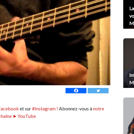
La
vo
Me
In
Me
Facebook
et sur
#Instagram !
Abonnez-vous à
notre
chaîne ►YouTube