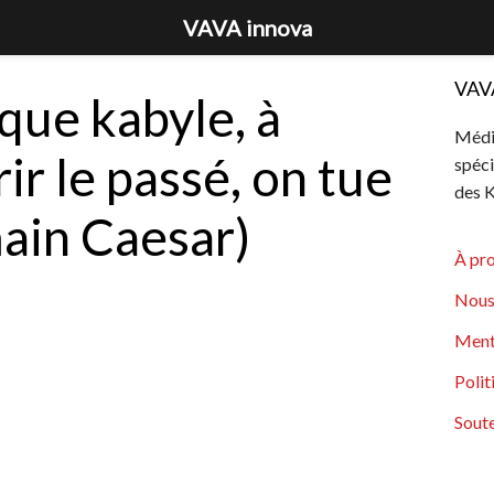
VAVA innova
VAV
que kabyle, à
Média
ir le passé, on tue
spéci
des K
main Caesar)
À pr
Nous
Ment
Polit
Soute