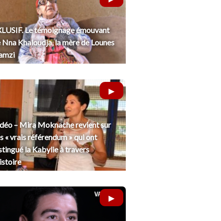
LUSIF. Le témoignage émouvant
 Nna Khaloudja, la mère de Lounes
amzi
déo – Mira Moknache revient sur
s « vrais référendum » qui ont
stingué la Kabylie à travers
histoire