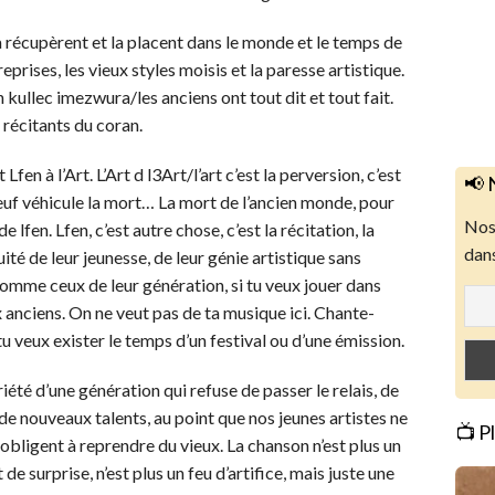
a récupèrent et la placent dans le monde et le temps de
reprises, les vieux styles moisis et la paresse artistique.
ullec imezwura/les anciens ont tout dit et tout fait.
 récitants du coran.
en à l’Art. L’Art d l3Art/l’art c’est la perversion, c’est
📢 
 neuf véhicule la mort… La mort de l’ancien monde, pour
Nos 
de lfen. Lfen, c’est autre chose, c’est la récitation, la
dans
ité de leur jeunesse, de leur génie artistique sans
omme ceux de leur génération, si tu veux jouer dans
 anciens. On ne veut pas de ta musique ici. Chante-
u veux exister le temps d’un festival ou d’une émission.
iété d’une génération qui refuse de passer le relais, de
de nouveaux talents, au point que nos jeunes artistes ne
📺 P
 obligent à reprendre du vieux. La chanson n’est plus un
de surprise, n’est plus un feu d’artifice, mais juste une