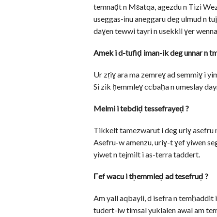
temnaḍt n Mɛatqa, agezdu n Tizi Wezz
useggas-inu aneggaru deg ulmud n t
daɣen tewwi tayri n usekkil ɣer wennar
Amek i d-tufiḍ iman-ik deg unnar n t
Ur zṛiɣ ara ma zemreɣ ad semmiɣ i yi
Si zik ḥemmleɣ ccbaḥa n umeslay daym
Melmi i tebdiḍ tessefrayeḍ ?
Tikkelt tamezwarut i deg uriɣ asefru ne
Asefru-w amenzu, uriɣ-t ɣef yiwen se
yiwet n tejmilt i as-terra taddert.
Γef wacu i tḥemmleḍ ad tesefruḍ ?
Am yall aqbayli, d isefra n temḥaddit
tudert-iw timsal yuklalen awal am temsa