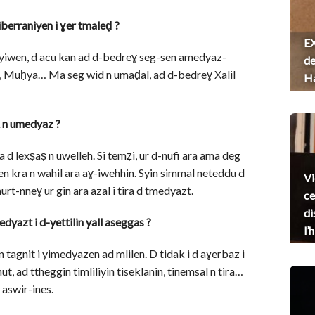
berraniyen i ɣer tmaleḍ ?
EX
 yiwen, d acu kan ad d-bedreɣ seg-sen amedyaz-
de
, Muḥya… Ma seg wid n umaḍal, ad d-bedreɣ Xalil
H
k n umedyaz ?
 lexṣaṣ n uwelleh. Si temẓi, ur d-nufi ara ama deg
 kra n wahil ara aɣ-iwehhin. Syin simmal neteddu d
Vi
murt-nneɣ ur gin ara azal i tira d tmedyazt.
ce
di
dyazt i d-yettilin yall aseggas ?
l’
 tagnit i yimedyazen ad mlilen. D tidak i d aɣerbaz i
t, ad ttheggin timliliyin tiseklanin, tinemsal n tira…
aswir-ines.