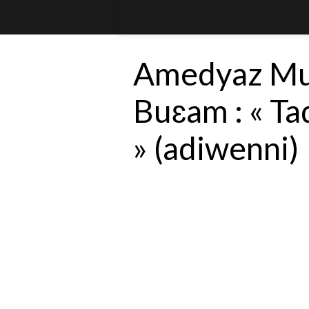
Amedyaz Mu
Buɛam : « Ta
» (adiwenni)