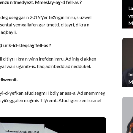
nzu n tmedyezt. Mmeslay-aɣ-d fell-as ?
La
vo
deg useggas n 2019 ɣer teẓrigin Imru, s uzwel
Me
isental yemxallafen gar tmetti, d tayri, d kra n
 aqbayli.
ḍ ur k-id-steqsaɣ fell-as ?
 d tiɣṛi i kra n winn irefden imru. Ad iniɣ d akken
 yal wa s uɣanib-is. Ilaq ad nbedd ad neddukel.
In
adiwennit.
Me
iyi-d-yefkan afud segmi i bdiɣ ar ass-a. Ad snemmreɣ
yiεeggalen n uɣmis Tiɣremt. Afud igerrzen i usmel