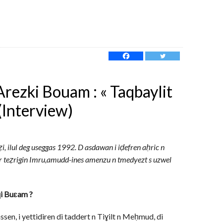
rezki Bouam : « Taqbaylit
(Interview)
ilul deg useggas 1992. D asdawan i iḍefren aḥric n
ɣer teẓrigin Imru,amudd-ines amenzu n tmedyezt s uzwel
i Buɛam ?
sen, i yettidiren di taddert n Tiɣilt n Meḥmud, di