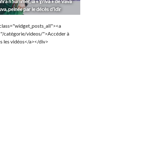
hra n Summer, la « Ɣriva » de Vava
uva, peinée par le décès d’Idir
class="widget_posts_all"><a
="/catégorie/videos/">Accéder à
s les vidéos</a></div>