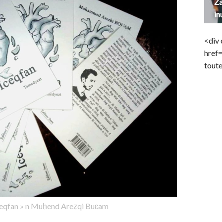
Za
in
<div 
href
toute
ceqfan » n Muḥend Areẓqi Buɛam