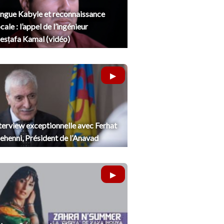
ngue Kabyle et reconnaissance
cale : l’appel de l’ingénieur
sṭafa Kamal (vidéo)
terview exceptionnelle avec Ferhat
henni, Président de l’Anavad