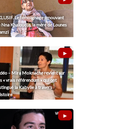
LUSIF. Le témoignage émouvant
 Nna Khaloudja, la mère de Lounes
amzi
déo – Mira Moknache revient sur
s « vrais référendum » qui ont
stingué la Kabylie à travers
histoire