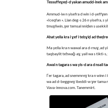
Tessuffeɣeḍ-d yakan amudd-inek ame
Ammud-iw n yisefra d win i d-yeffɣen 
«Iceqfan ». Llan deg-s 26 n yisefra, s y
tmuɣliwin, ɣer temsal nniḍen s usekkil
Ahat yella kra i ɣef i tebɣiḍ ad theḍre
Ma yella kra n wawal ara d-rnuɣ, ad yili
taqbaylit teḥwaǧ-aɣ, yall wa s tikti-s,
Awal n tagara s wa yis-d ara d nsali t
Γer tagara, ad snemmreɣ kra n winn i 
wa ad d-beggneɣ ibeddi-w ɣer tama n 
Vava-innova.com. Tanemmirt.