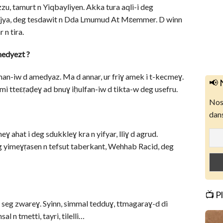
u, tamurt n Yiqbayliyen. Akka tura aqli-i deg
ujjya, deg tesdawit n Dda Lmumud At Mɛemmer. D winn
 n tira.
medyezt ?
man-iw d amedyaz. Ma d annar, ur friɣ amek i t-kecmeɣ.
📢 
i tteεṛaḍeɣ ad bnuɣ iḥulfan-iw d tikta-w deg usefru.
Nos 
dans
ɣ ahat i deg sdukkleɣ kra n yifyar, lliɣ d agrud.
g yimeɣṛasen n tefsut taberkant, Wehhab Racid, deg
📺 P
 i seg zwareɣ. Syinn, simmal tedduɣ, ttmagaraɣ-d di
l n tmetti, tayri, tilelli…