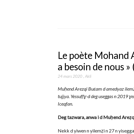
Le poète Mohand A
a besoin de nous » 
24 mars 2020
,
Akli
Muḥend Arezqi Buɛam d amedyaz ilemẓi, 
tujjya. Yessuffɣ-d deg useggas n 2019 
Iceqfan.
Deg tazwara, anwa i d Muḥend Areẓq
Nekk d yiwen n yilemẓi n 27 n yiseggas