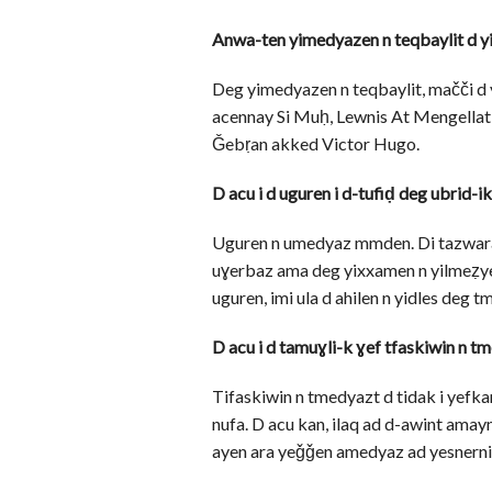
Anwa-ten yimedyazen n teqbaylit d yi
Deg yimedyazen n teqbaylit, mačči d
acennay Si Muḥ, Lewnis At Mengellat
Ǧebṛan akked Victor Hugo.
D acu i d uguren i d-tufiḍ deg ubrid-i
Uguren n umedyaz mmden. Di tazwara d
uɣerbaz ama deg yixxamen n yilmeẓyen
uguren, imi ula d ahilen n yidles deg t
D acu i d tamuɣli-k ɣef tfaskiwin n tme
Tifaskiwin n tmedyazt d tidak i yefkan
nufa. D acu kan, ilaq ad d-awint amaynu
ayen ara yeǧǧen amedyaz ad yesnerni 