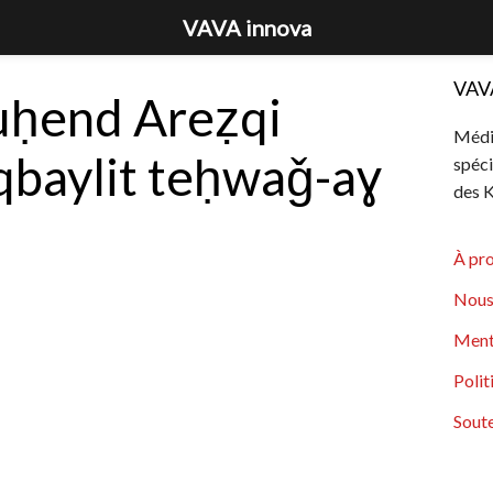
VAVA innova
VAV
ḥend Areẓqi
Média
qbaylit teḥwaǧ-aɣ
spéci
des K
À pr
Nous
Ment
Polit
Soute