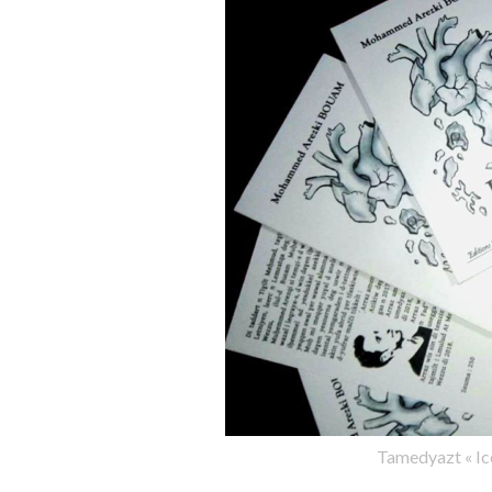
Tamedyazt « I