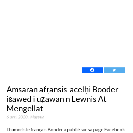
Amsaran afṛansis-acelḥi Booder
iɛawed i uẓawan n Lewnis At
Mengellat
6 avril 2020
,
Muyyud
L’humoriste français Booder a publié sur sa page Facebook