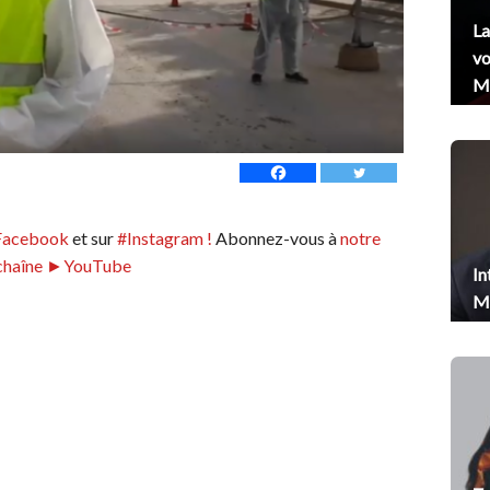
La
vo
Me
Facebook
et sur
#Instagram !
Abonnez-vous à
notre
chaîne ►YouTube
In
Me