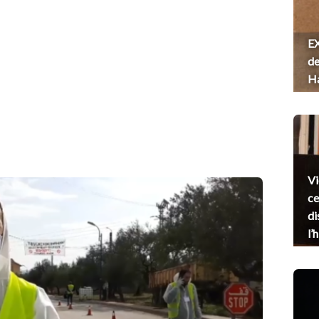
EX
de
H
Vi
ce
di
l’