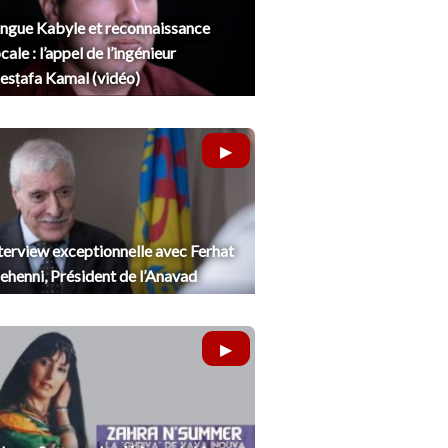
ngue Kabyle et reconnaissance
cale : l’appel de l’ingénieur
sṭafa Kamal (vidéo)
terview exceptionnelle avec Ferhat
henni, Président de l’Anavad