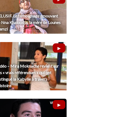
LUSIF. Le témoignage émouvant
 Nna Khaloudja, la mère de Lounes
amzi
déo – Mira Moknache revient sur
s « vrais référendum » qui ont
stingué la Kabylie à travers
histoire