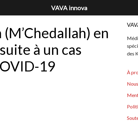
VAVA innova
VAV
 (M’Chedallah) en
Média
 suite à un cas
spéci
des K
COVID-19
À pr
Nous
Ment
Polit
Soute