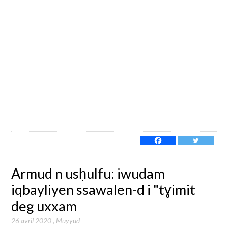
Armud n usḥulfu: iwudam
iqbayliyen ssawalen-d i "tɣimit
deg uxxam
26 avril 2020
,
Muyyud