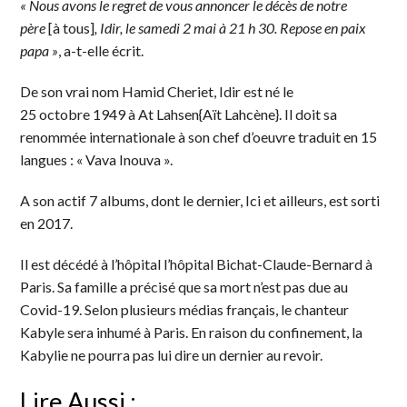
« Nous avons le regret de vous annoncer le décès de notre
père
[à tous]
, Idir, le samedi 2 mai à 21 h 30. Repose en paix
papa »
, a-t-elle écrit.
De son vrai nom Hamid Cheriet, Idir est né le
25 octobre 1949 à At Lahsen{Aït Lahcène}. Il doit sa
renommée internationale à son chef d’oeuvre traduit en 15
langues : « Vava Inouva ».
A son actif 7 albums, dont le dernier, Ici et ailleurs, est sorti
en 2017.
Il est décédé à l’hôpital l’hôpital Bichat-Claude-Bernard à
Paris. Sa famille a précisé que sa mort n’est pas due au
Covid-19. Selon plusieurs médias français, le chanteur
Kabyle sera inhumé à Paris. En raison du confinement, la
Kabylie ne pourra pas lui dire un dernier au revoir.
Lire Aussi :