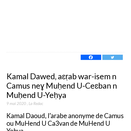
Kamal Dawed, aɛṛab war-isem n
Camus neɣ Muḥend U-Ceɛban n
Muḥend U-Yeḥya
9 mai 2020
,
La Redac
Kamal Daoud, l’arabe anonyme de Camus
ou MuHend U Ca3van de MuHend U
Yehya