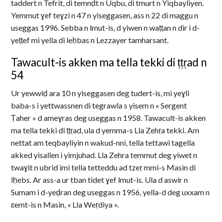
taddert n Tefrit, di temnḍt n Uqbu, di tmurt n Yiqbayliyen.
Yemmut ɣef teɣzi n 47 n yiseggasen, ass n 22 di maggu n
useggas 1996. Sebba n lmut-is, d yiwen n waṭṭan n dir i d-
yeṭṭef mi yella di leḥbas n Lezzayer tamharsant.
Tawacult-is akken ma tella tekki di ṭṭṛad n
54
Ur yewwiḍ ara 10 n yiseggasen deg tudert-is, mi yeɣli
baba-s i yettwassnen di tegrawla s yisem n « Sergent
Ṭaher » d ameɣras deg useggas n 1958. Tawacult-is akken
ma tella tekki di ṭṭṛad, ula d yemma-s Lla Zehṛa tekki. Am
nettat am teqbayliyin n wakud-nni, tella tettawi tagella
akked yisallen i yimjuhad. Lla Zehra temmut deg yiwet n
twaɣit n ubrid imi tella tetteddu ad tzeṛ mmi-s Masin di
lḥebs. Ar ass-a ur tban tidet ɣef lmut-is. Ula d aswir n
Sumam i d-yeḍran deg useggas n 1956, yella-d deg uxxam n
ɛemt-is n Masin, « Lla Weṛdiya ».