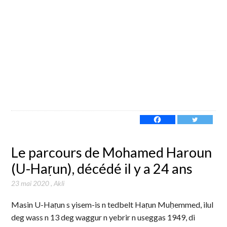
Le parcours de Mohamed Haroun
(U-Haṛun), décédé il y a 24 ans
23 mai 2020
,
Akli
Masin U-Haṛun s yisem-is n tedbelt Haṛun Muḥemmed, ilul
deg wass n 13 deg waggur n yebrir n useggas 1949, di