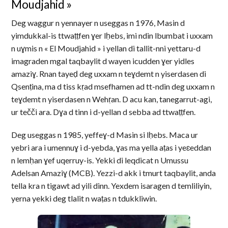
Moudjahid »
Deg waggur n yennayer n useggas n 1976, Masin d
yimdukkal-is ttwaṭṭfen ɣer lḥebs, imi ndin lbumbat i uxxam
n uɣmis n « El Moudjahid » i yellan di tallit-nni yettaru-d
imagraden mgal taqbaylit d wayen icudden ɣer yidles
amaziɣ. Rnan tayeḍ deg uxxam n teɣdemt n yiserdasen di
Qsenṭina, ma d tiss kṛad msefhamen ad tt-ndin deg uxxam n
teɣdemt n yiserdasen n Wehṛan. D acu kan, tanegarrut-agi,
ur tečči ara. Dɣa d tinn i d-yellan d sebba ad ttwaṭṭfen.
Deg useggas n 1985, yeffeɣ-d Masin si lḥebs. Maca ur
yebri ara i umennuɣ i d-yebda, ɣas ma yella aṭas i yeɛeddan
n lemḥan ɣef uqerruy-is. Yekki di leqdicat n Umussu
Adelsan Amaziɣ (MCB). Yezzi-d akk i tmurt taqbaylit, anda
tella kra n tigawt ad yili dinn. Yexdem isaragen d temliliyin,
yerna yekki deg tlalit n waṭas n tdukkliwin.