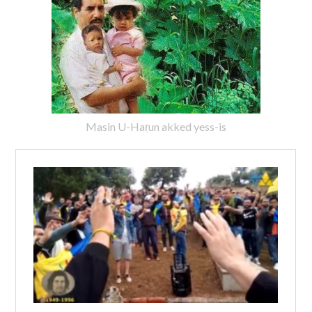
Masin U-Haṛun akked yess-is