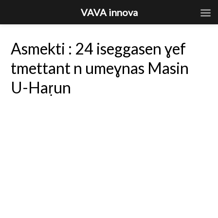
VAVA innova
Asmekti : 24 iseggasen ɣef
tmettant n umeɣnas Masin
U-Haṛun