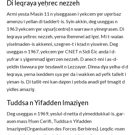
Di leqraya yeḥrec nezzeh
Armi yesɛa Masin 11 n yiseggasen i yekcem ɣer uɣerbaz
amenzu i yellan di taddert-is. Syin akkin, deg useggas n
1963 yekcem ɣer uɣsur{centre} n warraw n yimeɣrasen. Di
leqraya yeḥrec nezzeh, yerna iḥemmel ad iɣeṛ. Mi t-walan
yiselmaden-is akkenni, szegren-t i kṛad n yiswiren. Deg
useggas n 1967, yekcem ɣer CNET n Sidi Ɛic anda i d-
yufrar s yigemmaḍ igerrzen nezzeh. D anect-nni i as-d-
yeldin tiwwura ɣer tesdawit n Lezzayer. Dinna dɣa yelha-d d
leqraya, yerna ixeddem sya ɣer da i wakken ad yefk tallelt i
yiman-is. Di tallit-nni kan daɣen i yebda anadi ɣef tmagit d
yidles amaziɣ.
Tuddsa n Yifadden Imaziɣen
Deg useggas n 1969, yeslul-d netta d yimeddukkal-is, gar-
asen mass Ḥsen Cerifi, Tuddsa n Yifadden
Imaziɣen{Organisation des Forces Berbères}. Leqdic-nsen