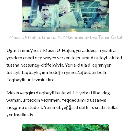
Masin U-Haṛun, Lmulud At Mɛemmer akked Ṭahar Ǧaɛuṭ
Ugar timmuɣnest, Masin U-Haṛun, yura ddeqs n yisefra,
yexdem anadi deg wayen yerzan tajeṛṛumt d tutlayt, akked
tussna, yessuneɣ-d tifelwiyin. Yerra-d ula d leqṛan ɣer
tutlayt Taqbaylit, imi heddṛen yimesɛeṛbuben belli
Taqbaylit ur tezmir i kra.
Masin yeqqim d aqbayli bu-laṣel. Ur yebri i ṭṭbel deg
waman, ur tecqin yedrimen. Yeqdec almi d ussan-is
ineggura di tudert. Yemmut yeǧǧa-d deffir-s snat n tullas
ɣer tmeṭṭut-is.