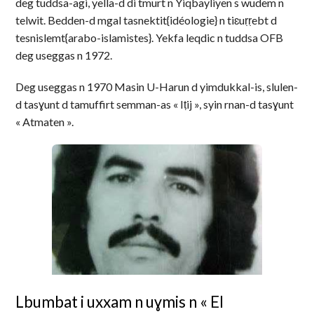
deg tuddsa-agi, yella-d di tmurt n Yiqbayliyen s wudem n
telwit. Bedden-d mgal tasnektit{idéologie} n tiɛuṛṛebt d
tesnislemt{arabo-islamistes}. Yekfa leqdic n tuddsa OFB
deg useggas n 1972.
Deg useggas n 1970 Masin U-Harun d yimdukkal-is, slulen-
d tasɣunt d tamuffirt semman-as « Iṭij », syin rnan-d tasɣunt
« Atmaten ».
Lbumbat i uxxam n uɣmis n « El