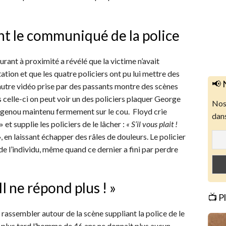
t le communiqué de la police
rant à proximité a révélé que la victime n’avait
tion et que les quatre policiers ont pu lui mettre des
📢 
autre vidéo prise par des passants montre des scènes
 celle-ci on peut voir un des policiers plaquer George
Nos 
on genou maintenu fermement sur le cou. Floyd crie
dans
» et supplie les policiers de le lâcher :
« S’il vous plait !
, en laissant échapper des râles de douleurs. Le policier
de l’individu, même quand ce dernier a fini par perdre
Il ne répond plus ! »
📺 P
rassembler autour de la scène suppliant la police de le
s plus tard l’homme de 46 ans ne donnait plus aucun