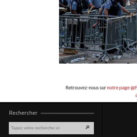
Retrouvez-nous sur
notre page @
Rechercher
R
e