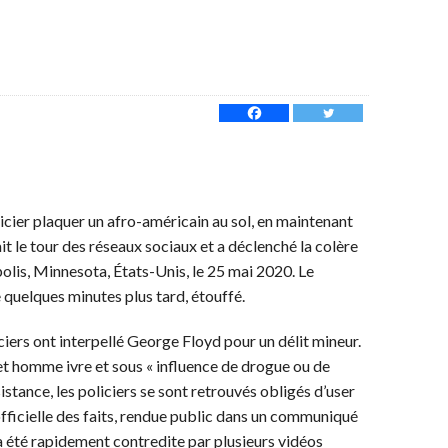
cier plaquer un afro-américain au sol, en maintenant
ait le tour des réseaux sociaux et a déclenché la colère
olis, Minnesota, États-Unis, le 25 mai 2020. Le
uelques minutes plus tard, étouffé.
ers ont interpellé George Floyd pour un délit mineur.
cet homme ivre et sous « influence de drogue ou de
istance, les policiers se sont retrouvés obligés d’user
 officielle des faits, rendue public dans un communiqué
 a été rapidement contredite par plusieurs vidéos