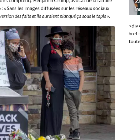
 noirs comptent). Benjamin Crump, avocat de la famille
Za
 : « Sans les images diffusées sur les réseaux sociaux,
in
rsion des faits et ils auraient planqué ça sous le tapis »
.
<div 
href
toute