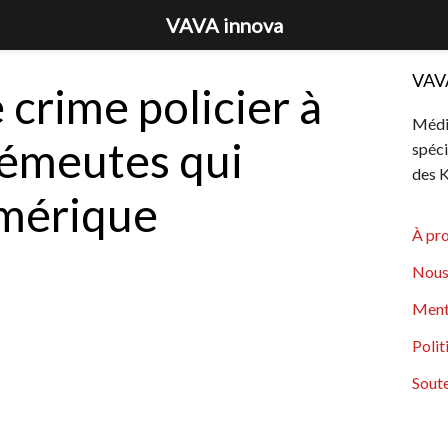
VAVA innova
VAV
 crime policier à
Média
s émeutes qui
spéci
des K
Amérique
À pr
Nous
Ment
Polit
Soute