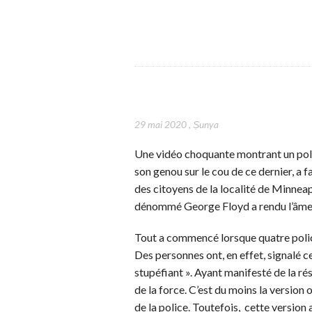
29 mai 2020
,
Ṣunya
Une vidéo choquante montrant un poli
son genou sur le cou de ce dernier, a f
des citoyens de la localité de Minneap
dénommé George Floyd a rendu l’âme q
Tout a commencé lorsque quatre polici
Des personnes ont, en effet, signalé 
stupéfiant ». Ayant manifesté de la rés
de la force. C’est du moins la version
de la police. Toutefois, cette version