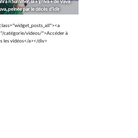
hra n Summer, la « Ɣriva » de Vava
uva, peinée par le décès d’Idir
class="widget_posts_all"><a
="/catégorie/videos/">Accéder à
s les vidéos</a></div>