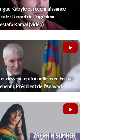
ngue Kabyle et reconnaissance
cale : l’appel de l’ingénieur
sṭafa Kamal (vidéo)
terview exceptionnelle avec Ferhat
henni, Président de l’Anavad