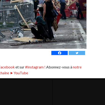
Facebook
et sur
#Instagram !
Abonnez-vous à
notre
chaîne ►YouTube