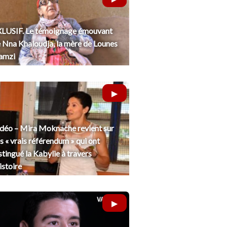
LUSIF. Le témoignage émouvant
 Nna Khaloudja, la mère de Lounes
amzi
déo – Mira Moknache revient sur
s « vrais référendum » qui ont
stingué la Kabylie à travers
histoire