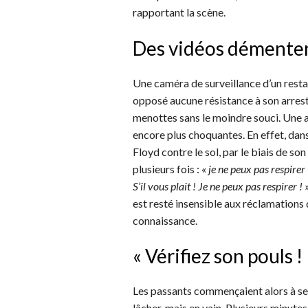
rapportant la scène.
Des vidéos démenten
Une caméra de surveillance d’un restau
opposé aucune résistance à son arresta
menottes sans le moindre souci. Une 
encore plus choquantes. En effet, dans
Floyd contre le sol, par le biais de s
plusieurs fois : «
je ne peux pas respirer
S’il vous plait ! Je ne peux pas respirer !
»
est resté insensible aux réclamations 
connaissance.
« Vérifiez son pouls ! 
Les passants commençaient alors à se 
lâcher, mais en vain. Plusieurs minute