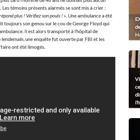
 Les témoins présents alarmés se sont mis à crier :
répond plus ! Vérifiez son pouls !
». Une ambulance a été
EX
ait toujours son genou sur le cou de George Floyd qui
de
 l’ambulance. Il est alors transporté à l’hôpital de
H
 Le lendemain, une enquête fut ouverte par FBI et les
ffaire ont été limogés.
Vi
ce
di
l’