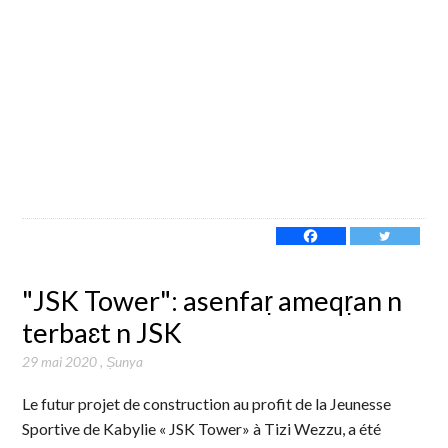
"JSK Tower": asenfaṛ ameqṛan n
terbaɛt n JSK
29 mai 2020
,
Ṣunya
Le futur projet de construction au profit de la Jeunesse
Sportive de Kabylie « JSK Tower» à Tizi Wezzu, a été