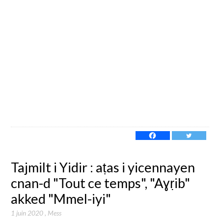
Tajmilt i Yidir : aṭas i yicennayen
cnan-d "Tout ce temps", "Aɣṛib"
akked "Mmel-iyi"
1 juin 2020
,
Mess