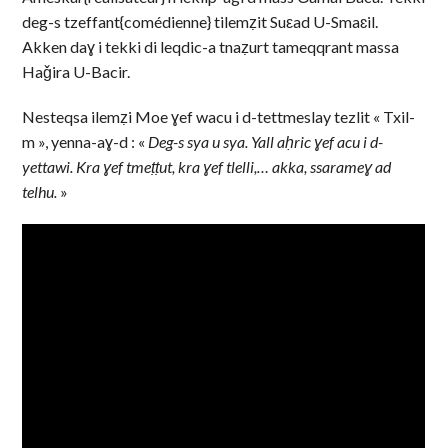
deg-s tzeffant{comédienne} tilemẓit Suεad U-Smaɛil.
Akken daɣ i tekki di leqdic-a tnaẓurt tameqqrant massa
Haǧira U-Bacir.
Nesteqsa ilemẓi Moe ɣef wacu i d-tettmeslay tezlit « Txil-
m », yenna-aɣ-d : «
Deg-s sya u sya. Yall aḥric ɣef acu i d-
yettawi. Kra ɣef tmeṭṭut, kra ɣef tlelli,… akka, ssarameɣ ad
telhu.
»