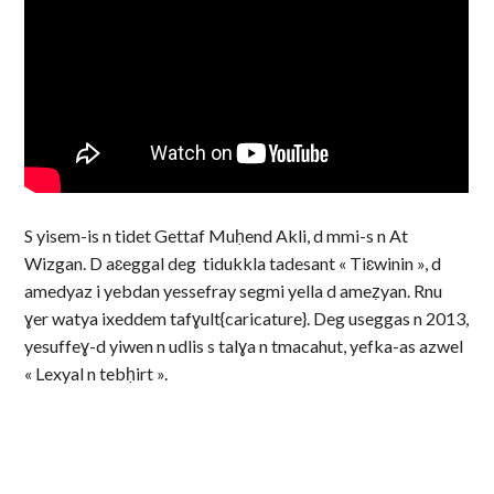
S yisem-is n tidet Gettaf Muḥend Akli, d mmi-s n At
Wizgan. D aɛeggal deg tidukkla tadesant « Tiɛwinin », d
amedyaz i yebdan yessefray segmi yella d ameẓyan. Rnu
ɣer watya ixeddem tafɣult{caricature}. Deg useggas n 2013,
yesuffeɣ-d yiwen n udlis s talɣa n tmacahut, yefka-as azwel
« Lexyal n tebḥirt ».