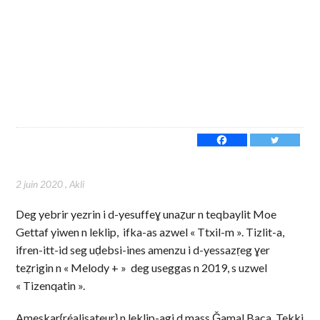
2 juin 2020
,
Akli
Deg yebrir yezrin i d-yesuffeɣ unaẓur n teqbaylit Moe
Gettaf yiwen n leklip, ifka-as azwel « Ttxil-m ». Tizlit-a,
ifren-itt-id seg uḍebsi-ines amenzu i d-yessazṛeg ɣer
teẓrigin n « Melody + » deg useggas n 2019, s uzwel
« Tizenqatin ».
Ameskar{réalisateur} n leklip-agi d mass Ǧamal Baca. Tekki