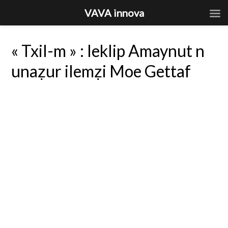
VAVA innova
« Txil-m » : leklip Amaynut n
unaẓur ilemẓi Moe Gettaf