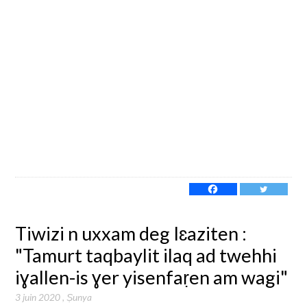
Tiwizi n uxxam deg Iɛaziten :
"Tamurt taqbaylit ilaq ad twehhi
iɣallen-is ɣer yisenfaṛen am wagi"
3 juin 2020
,
Ṣunya