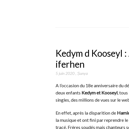
Kedym d Kooseyl :
iferhen
5 juin 2020
,
Ṣunya
A l’occasion du 18e anniversaire du d
deux enfants
Kedym et Kooseyl
, tous
singles, des millions de vues sur le w
En effet, après la disparition de
Hami
la musique et ont fini par reprendre l
tracé. Frères soudés mais chanteurs so