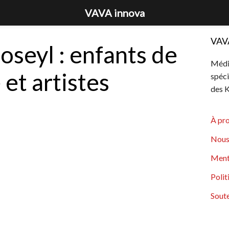
VAVA innova
VAV
seyl : enfants de
Média
et artistes
spéci
des K
À pr
Nous
Ment
Polit
Soute