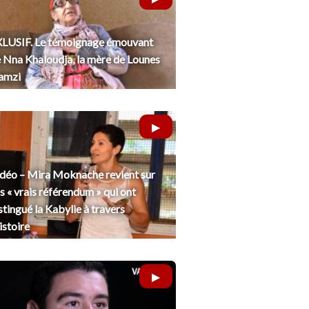
LUSIF. Le témoignage émouvant
 Nna Khaloudja, la mère de Lounes
amzi
déo – Mira Moknache revient sur
s « vrais référendum » qui ont
stingué la Kabylie à travers
histoire