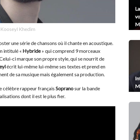
La
vo
Me
Kooseyl Khedim
 poster une série de chansons où il chante en acoustique.
m intitulé «
Hybride
» qui comprend 9 morceaux
 Celui-ci marque son propre style, qui se nourrit de
eyl
écrit lui-même lui-même ses textes et prend en
ement de sa musique mais également sa production.
In
Me
e célèbre rappeur français
Soprano
sur la bande
lisations dont il est le plus fier.