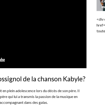
Za
in
<div 
href
toute
ssignol de la chanson Kabyle?
it en plein adolescence lors du décès de son père. Il
père qui lui a transmis la passion de la musique en
 l’accompagnant dans des galas.