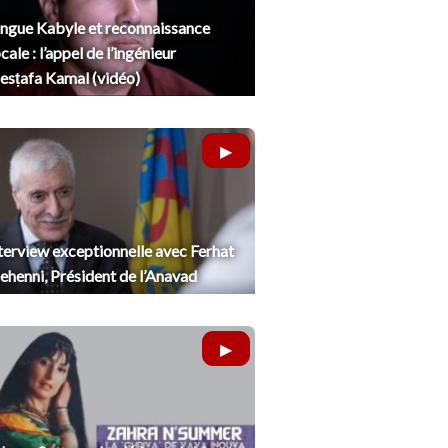
ngue Kabyle et reconnaissance
cale : l’appel de l’ingénieur
sṭafa Kamal (vidéo)
terview exceptionnelle avec Ferhat
henni, Président de l’Anavad