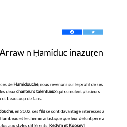
 Arraw n Ḥamiduc inazuṛen
écès de
Hamidouche
, nous revenons sur le profil de ses
 les deux
chanteurs talentueux
qui cumulent plusieurs
eb et beaucoup de fans.
douche
, en 2002, ses
fils
se sont davantage intéressés à
e flambeau et le chemin artistique que leur défunt père a
los aux styles différents,
Kedym et Kooseyl