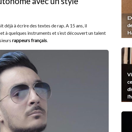
autonome avec un style
EX
de
 déjà à écrire des textes de rap. A 15 ans, il
H
et à quelques instruments et s’est découvert un talent
usieurs
rappeurs français
.
Vi
ce
di
l’