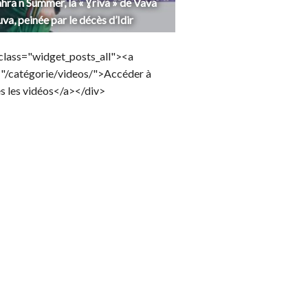
hra n Summer, la « Ɣriva » de Vava
uva, peinée par le décès d’Idir
class="widget_posts_all"><a
="/catégorie/videos/">Accéder à
s les vidéos</a></div>