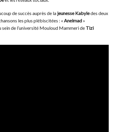
aucoup de succès auprès de la
jeunesse Kabyle
des deux
chansons les plus plébiscitées : «
Anelmad
»
é au sein de l’université Mouloud Mammeri de
Tizi