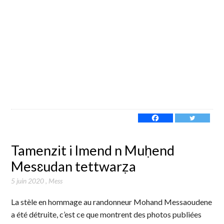
Tamenzit i lmend n Muḥend
Mesɛudan tettwarẓa
5 juin 2020
,
Mess
La stèle en hommage au randonneur Mohand Messaoudene
a été détruite, c’est ce que montrent des photos publiées