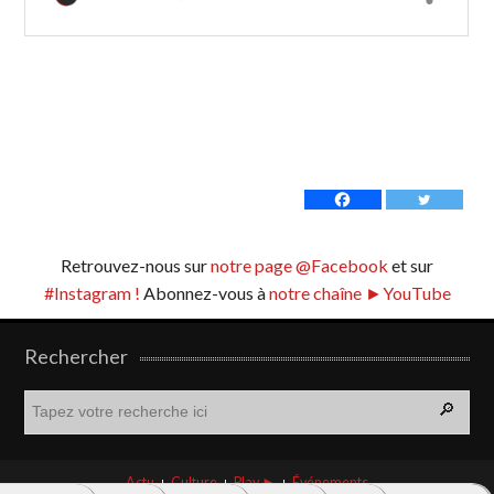
Retrouvez-nous sur
notre page @Facebook
et sur
#Instagram !
Abonnez-vous à
notre chaîne ►YouTube
Rechercher
R
e
c
h
Actu
Culture
Play ►
Événements
e