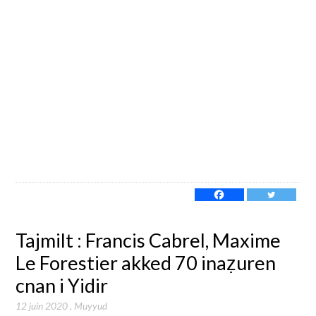
Tajmilt : Francis Cabrel, Maxime
Le Forestier akked 70 inaẓuren
cnan i Yidir
12 juin 2020
,
Muyyud