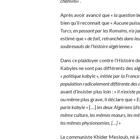
chemins
« .
Après avoir avancé que «
la question b
bien qu’il reconnait que «
Aucune puissa
Turcs, en passant par les Romains, n’a j
estimé que «
de fait, retranchés dans l
soubresauts de l’histoire algérienne.
»
Dans ce plaidoyer contre l’Histoire de
Kabyles ne sont pas différents des alg
« politique kabyle », initiée par la Fran
population radicalement différente des a
avant d’insister plus loin : «
il n’existe
ou même plus grave, il déclare que «
E
parle kabyle »
[…]
les deux Algériens (d’
même culture, les mêmes mœurs, les mêm
les mêmes physionomies, […]
»
Le communiste Khider Mesloub, né à Pa