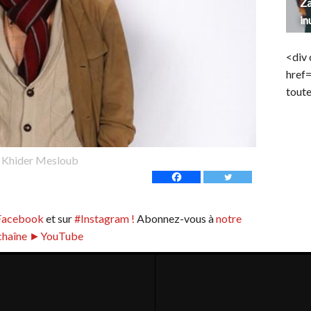
Za
in
<div 
href
toute
Khider Mesloub
Facebook
et sur
#Instagram !
Abonnez-vous à
notre
chaîne ►YouTube