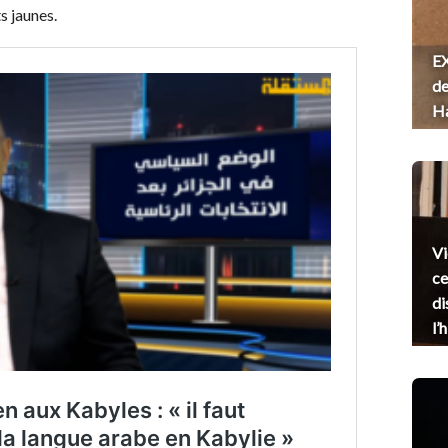
s jaunes.
EX
de
H
Vi
ce
di
l’