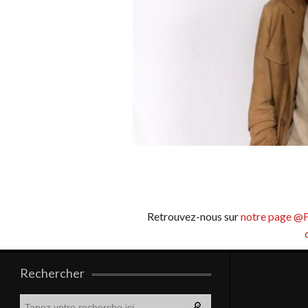
Retrouvez-nous sur
notre page @
Rechercher
R