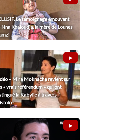
LUSIF. Le témoignage émouvant
 Nna Khaloudja, la mère de Lounes
amzi
déo – Mira Moknache revient sur
s « vrais référendum » qui ont
stingué la Kabylie à travers
histoire