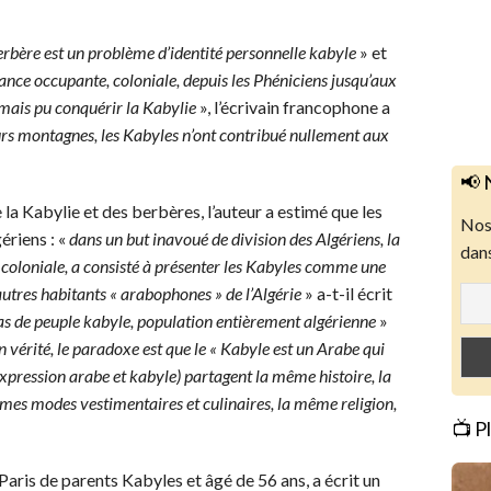
erbère est un problème d’identité personnelle kabyle
» et
nce occupante, coloniale, depuis les Phéniciens jusqu’aux
amais pu conquérir la Kabylie
», l’écrivain francophone a
eurs montagnes, les Kabyles n’ont contribué nullement aux
📢 
 la Kabylie et des berbères, l’auteur a estimé que les
Nos 
ériens : «
dans un but inavoué de division des Algériens, la
dans
ce coloniale, a consisté à présenter les Kabyles comme une
utres habitants « arabophones » de l’Algérie
» a-t-il écrit
 pas de peuple kabyle, population entièrement algérienne
»
n vérité, le paradoxe est que le « Kabyle est un Arabe qui
expression arabe et kabyle) partagent la même histoire, la
es modes vestimentaires et culinaires, la même religion,
📺 P
ris de parents Kabyles et âgé de 56 ans, a écrit un