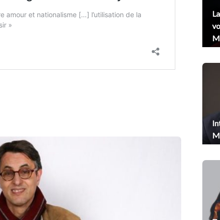
La
vo
Me
In
Me