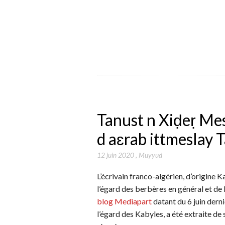
Tanust n Xiḍeṛ Mes
d aɛrab ittmeslay T
12 juin 2020
,
Muyyud
L’écrivain franco-algérien, d’origine
l’égard des berbères en général et de l
blog Mediapart
datant du 6 juin derni
l’égard des Kabyles, a été extraite de s