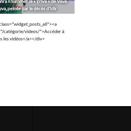
hra n Summer, la « Ɣriva » de Vava
uva, peinée par le décès d’Idir
class="widget_posts_all"><a
="/catégorie/videos/">Accéder à
s les vidéos</a></div>