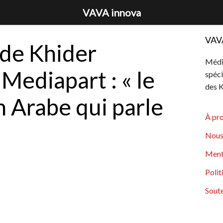
VAVA innova
VAV
 de Khider
Média
Mediapart : « le
spéci
des K
n Arabe qui parle
À pr
Nous
Ment
Polit
Soute