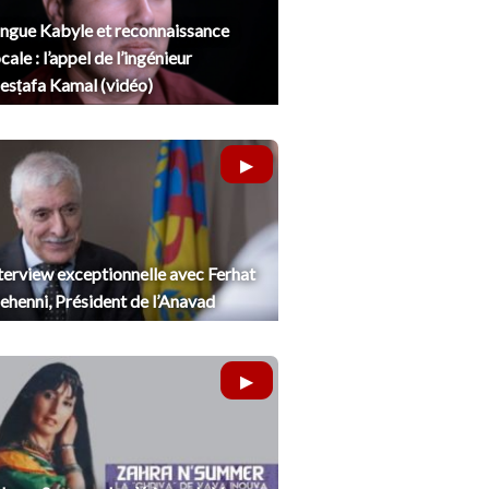
ngue Kabyle et reconnaissance
cale : l’appel de l’ingénieur
sṭafa Kamal (vidéo)
terview exceptionnelle avec Ferhat
henni, Président de l’Anavad