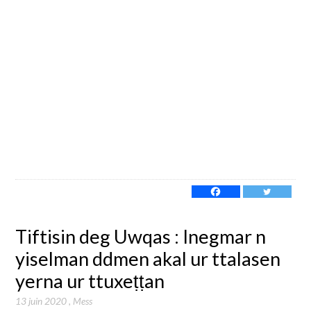
Tiftisin deg Uwqas : Inegmar n
yiselman ddmen akal ur ttalasen
yerna ur ttuxeṭṭan
13 juin 2020
,
Mess