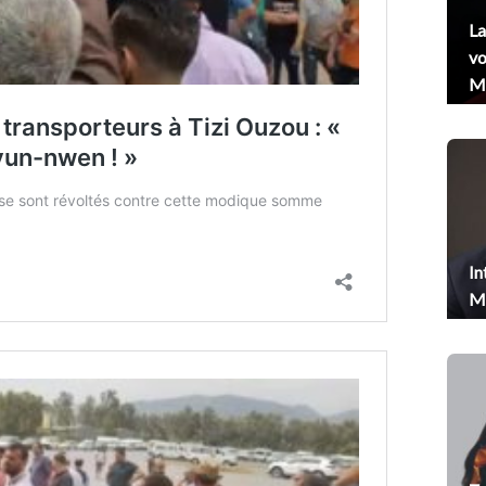
La
vo
Me
In
Me