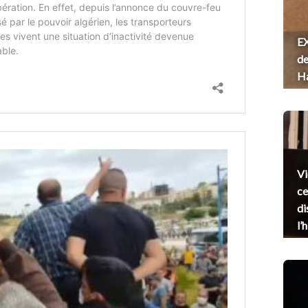
EX
de
H
Vi
ce
di
l’