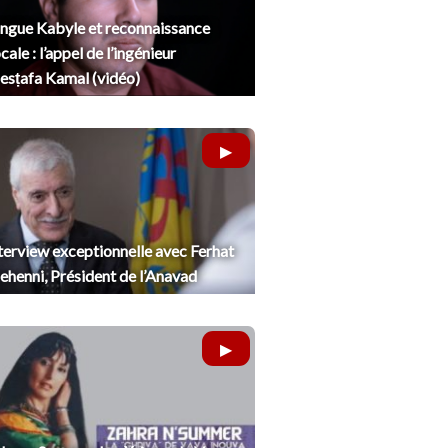
ngue Kabyle et reconnaissance
cale : l’appel de l’ingénieur
sṭafa Kamal (vidéo)
terview exceptionnelle avec Ferhat
henni, Président de l’Anavad