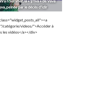
hra n Summer, la « Ɣriva » de Vava
uva, peinée par le décès d’Idir
class="widget_posts_all"><a
="/catégorie/videos/">Accéder à
s les vidéos</a></div>