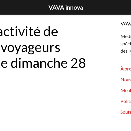
VAVA innova
VAV
activité de
Média
 voyageurs
spéci
des K
ce dimanche 28
À pr
Nous
Ment
Polit
Soute