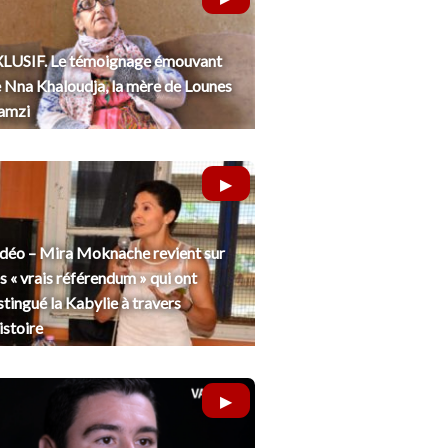
LUSIF. Le témoignage émouvant
 Nna Khaloudja, la mère de Lounes
amzi
déo – Mira Moknache revient sur
s « vrais référendum » qui ont
stingué la Kabylie à travers
histoire