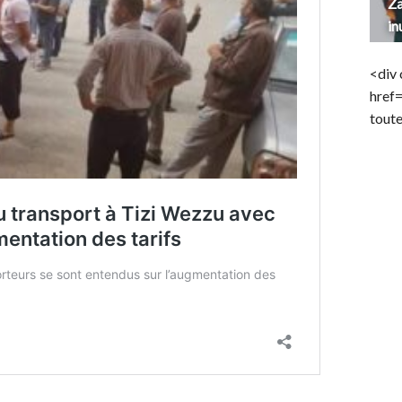
Za
in
<div 
href
toute