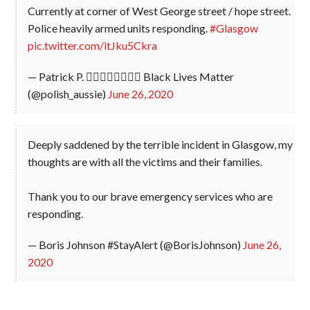
Currently at corner of West George street / hope street.
Police heavily armed units responding.
#Glasgow
pic.twitter.com/itJku5Ckra
— Patrick P. 🏳️‍🌈🇦🇺🇵🇱🇪🇺 Black Lives Matter
(@polish_aussie)
June 26, 2020
Deeply saddened by the terrible incident in Glasgow, my
thoughts are with all the victims and their families.
Thank you to our brave emergency services who are
responding.
— Boris Johnson #StayAlert (@BorisJohnson)
June 26,
2020