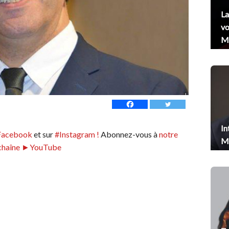
La
vo
Me
In
Facebook
et sur
#Instagram !
Abonnez-vous à
notre
Me
chaîne ►YouTube