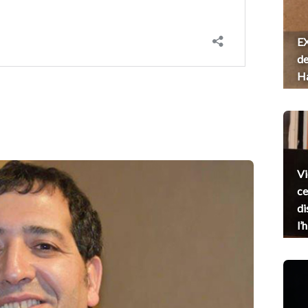
EX
de
H
Vi
ce
di
l’