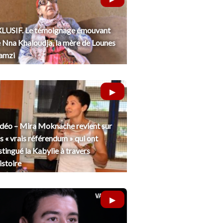
LUSIF. Le témoignage émouvant
 Nna Khaloudja, la mère de Lounes
amzi
déo – Mira Moknache revient sur
s « vrais référendum » qui ont
stingué la Kabylie à travers
histoire