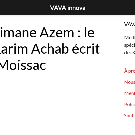
VAVA innova
VAV
imane Azem : le
Média
arim Achab écrit
spéci
des K
 Moissac
À pr
Nous
Ment
Polit
Soute