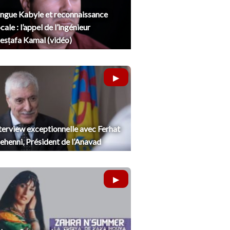
ngue Kabyle et reconnaissance
cale : l’appel de l’ingénieur
sṭafa Kamal (vidéo)
terview exceptionnelle avec Ferhat
henni, Président de l’Anavad