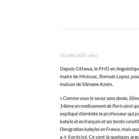
16 juillet 2020
,
Mess
Depuis Ottawa, le PHD en linguistique,
maire de Moissac, Romain Lopez, pour 
maison de Slimane Azem.
«
Comme vous le savez sans doute, Slima
14ème arrondissement de Paris ainsi qu’
expliqué d’emblée le professeur qui po
kabyle et en français et ses textes const
l’émigration kabyles en France, mais aus
a-t-il précisé. Ce sont là quelques arg