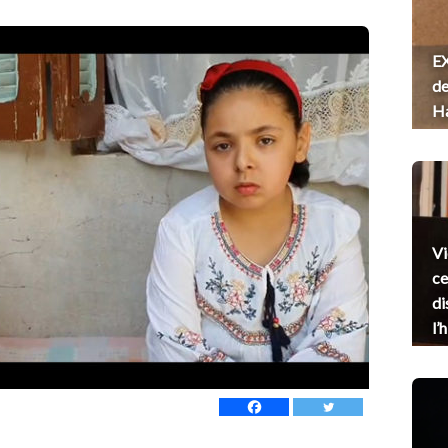
EX
de
H
Vi
ce
di
l’