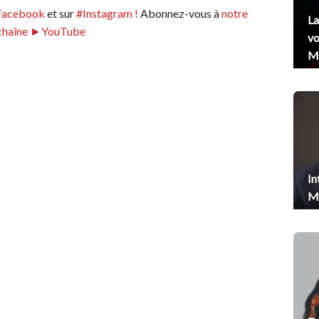
Facebook
et sur
#Instagram !
Abonnez-vous à
notre
La
chaîne ►YouTube
vo
Me
In
Me