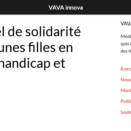
VAVA innova
VAV
l de solidarité
Média
nes filles en
spéci
des K
 handicap et
À pr
Nous
Ment
Polit
Soute