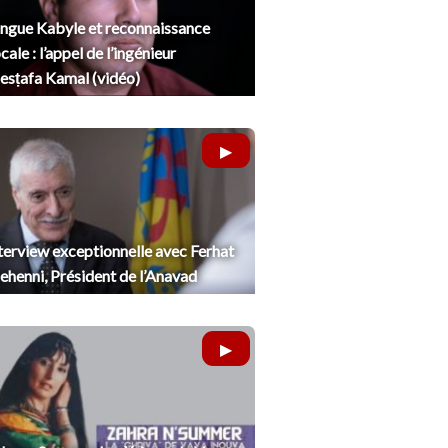
ngue Kabyle et reconnaissance
cale : l’appel de l’ingénieur
sṭafa Kamal (vidéo)
terview exceptionnelle avec Ferhat
henni, Président de l’Anavad