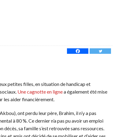
eux petites filles, en situation de handicap et
 sociaux.
Une cagnotte en ligne
a également été mise
our les aider financièrement.
Akbou), ont perdu leur père, Brahim, il n’y a pas
ental à 80 %. Ce dernier n’a pas pu avoir un emploi
n décès, sa famille s’est retrouvée sans ressources.
ins et amis ont décidé de se mobiliser et d’aider ses