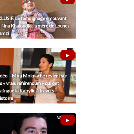
LUSIF. Le témoignage émouvant
 Nna Khaloudja, la mère de Lounes
amzi
déo – Mira Moknache revient sur
s « vrais référendum » qui ont
stingué la Kabylie à travers
histoire