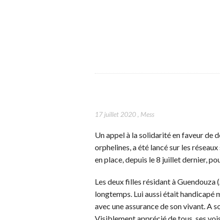
17 juillet 2020
,
Mess
Un appel à la solidarité en faveur de d
orphelines, a été lancé sur les réseaux
en place, depuis le 8 juillet dernier, p
Les deux filles résidant à Guendouza (
longtemps. Lui aussi était handicapé m
avec une assurance de son vivant. A so
Visiblement apprécié de tous, ses vois