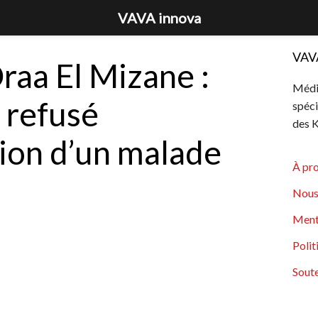
VAVA innova
VAV
raa El Mizane :
Média
a refusé
spéci
des K
tion d’un malade
À pr
Nous
Ment
Polit
Soute