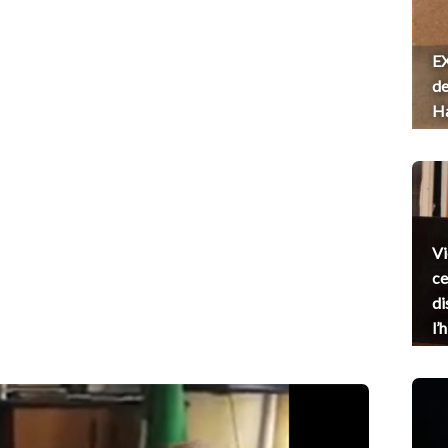
EX
de
H
Vi
ce
di
l’