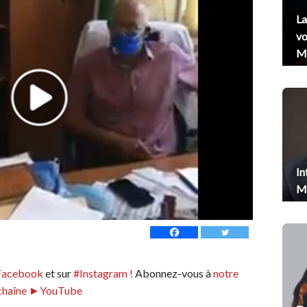
La
vo
Me
In
Me
Facebook
et sur
#Instagram !
Abonnez-vous à
notre
chaîne ►YouTube