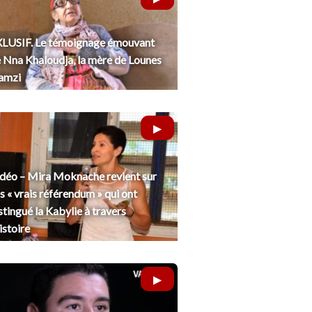
LUSIF. Le témoignage émouvant
 Nna Khaloudja, la mère de Lounes
amzi
déo – Mira Moknache revient sur
s « vrais référendum » qui ont
stingué la Kabylie à travers
histoire