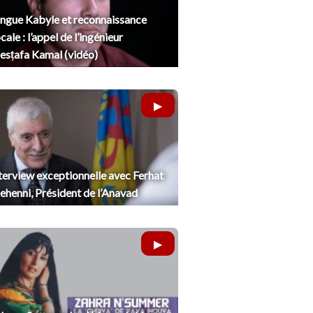
ngue Kabyle et reconnaissance
cale : l’appel de l’ingénieur
sṭafa Kamal (vidéo)
terview exceptionnelle avec Ferhat
henni, Président de l’Anavad