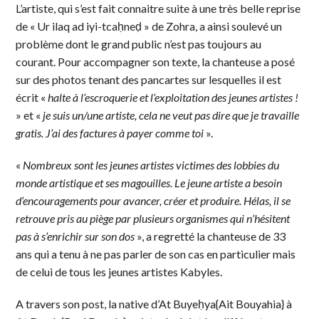
L’artiste, qui s’est fait connaitre suite à une très belle reprise
de « Ur ilaq ad iyi-tcaḥneḍ » de Zohra, a ainsi soulevé un
problème dont le grand public n’est pas toujours au
courant. Pour accompagner son texte, la chanteuse a posé
sur des photos tenant des pancartes sur lesquelles il est
écrit «
halte à l’escroquerie et l’exploitation des jeunes artistes !
» et «
je suis un/une artiste, cela ne veut pas dire que je travaille
gratis. J’ai des factures à payer comme toi
».
«
Nombreux sont les jeunes artistes victimes des lobbies du
monde artistique et ses magouilles. Le jeune artiste a besoin
d’encouragements pour avancer, créer et produire. Hélas, il se
retrouve pris au piège par plusieurs organismes qui n’hésitent
pas à s’enrichir sur son dos
», a regretté la chanteuse de 33
ans qui a tenu à ne pas parler de son cas en particulier mais
de celui de tous les jeunes artistes Kabyles.
A travers son post, la native d’At Buyeḥya{Ait Bouyahia} à