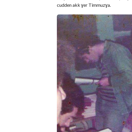
cudden akk ɣer Timmuzɣa.