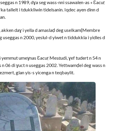
 useggas n 1989, dɣa seg wass-nni ssawalen-as « Ɛacuṛ
a tallelt i tdukkliwin tidelsanin. Iqdec ayen dinn d
an.
D, akken daɣ i yella d amaslaḍ deg uselkam{Membre
g useggas n 2000, yeslul-d yiwet n tiddukkla i yidles d
h} i yemmut umeɣnas Ɛacuṛ Mesɛudi, ɣef tudert n 54 n
 n 06 di ɣuct n useggas 2002. Yettwamḍel deg wass n
tezmert, glan yis-s yicenga n teqbaylit.