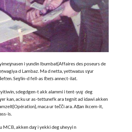
 yimeɣnasen i yundin lbumbat{Affaires des poseurs de
eṛwagiya d Lambaz. Ma d netta, yettwaɛus sɣur
efṛen. Seɣlin-d fell-as lḥeṛs annect-ilat.
 s tyitiwin, sdegdgen-t akk alammi i tent-yuɣ deg
er kan, acku ur as-tettunefk ara tegnit ad idawi akken
zelt{Opération}, maca ur tečči ara. Aṭṭan ikcem-it,
ass-is.
u MCB, akken daɣ i yekki deg uheyyi n