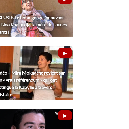
LUSIF. Le témoignage émouvant
 Nna Khaloudja, la mère de Lounes
amzi
déo – Mira Moknache revient sur
s « vrais référendum » qui ont
stingué la Kabylie à travers
histoire