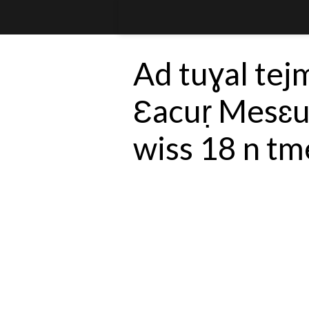
Ad tuɣal tej
Ɛacuṛ Mesɛud
wiss 18 n tm