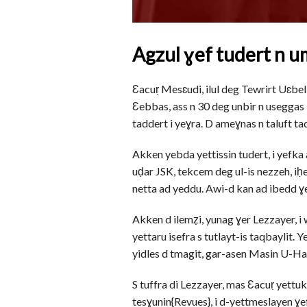
Agzul ɣef tudert n 
Ɛacuṛ Mesɛudi, ilul deg Tewrirt Uɛbell
Ɛebbas, ass n 30 deg unbir n useggas
taddert i yeɣra. D ameɣnas n taluft ta
Akken yebda yettissin tudert, i yefka 
uḍar JSK, tekcem deg ul-is nezzeh, iḥ
netta ad yeddu. Awi-d kan ad ibedd ɣe
Akken d ilemẓi, yunag ɣer Lezzayer, i
yettaru isefra s tutlayt-is taqbaylit.
yidles d tmagit, gar-asen Masin U-Ha
S tuffra di Lezzayer, mas Ɛacuṛ yettu
tesɣunin{Revues}, i d-yettmeslayen ɣe