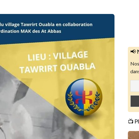
📢 
Nos 
dans
📺 P