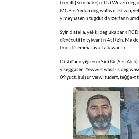
temlilit{Séminaire} n Tizi Wezzu deg
MCB ». Yedda deg waṭas n tkliwin, yefk
yimeɣnasen n tugdut d yizerfan n umd
Syin d afella, yekki deg ukabar n RC
d’exécutif} n tɣiwant n At Ṛzin. Ma de
tmetti isemma-as « Taḥawact ».
Di sbiṭar n yiɣrem n Sidi Ɛic{Sidi Aic
yiseggasen. Yewwi-t wass-is deg wass
09 ɣuct. Iṛuḥ ur yeṛwi tudert, teǧǧa-t 