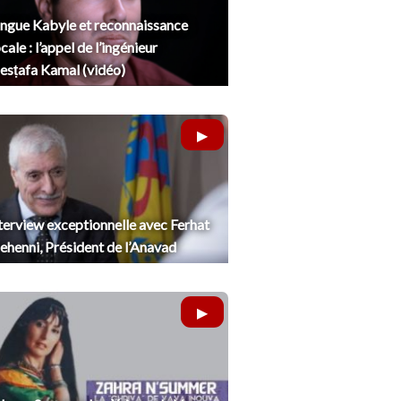
ngue Kabyle et reconnaissance
cale : l’appel de l’ingénieur
sṭafa Kamal (vidéo)
terview exceptionnelle avec Ferhat
henni, Président de l’Anavad