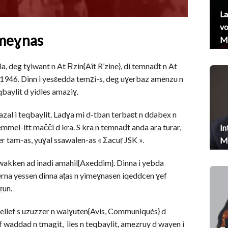
La
vo
umeɣnas
Me
a, deg tɣiwant n At Ṛzin{Aït R’zine}, di temnaḍt n At
 1946. Dinn i yesɛedda temẓi-s, deg uɣerbaz amenzu n
qbaylit d yidles amaziɣ.
azal i teqbaylit. Ladɣa mi d-tban terbaɛt n ddabex n
emmel-itt mačči d kra. S kra n temnaḍt anda ara turar,
In
r tam-as, yuɣal ssawalen-as « Σacuṛ JSK ».
Me
 wakken ad inadi amahil{Axeddim}. Dinna i yebda
 Yerna yessen dinna aṭas n yimeɣnasen iqeddcen ɣef
ṛun.
kellef s uzuzzer n walɣuten{Avis, Communiqués} d
f waddad n tmagit, iles n teqbaylit, amezruy d wayen i