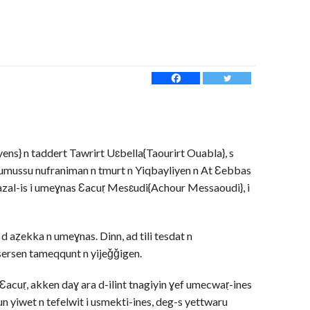
ens} n taddert Tawrirt Uɛbella{Taourirt Ouabla}, s
 umussu nufraniman n tmurt n Yiqbayliyen n At Ɛebbas
azal-is i umeɣnas Ɛacuṛ Mesɛudi{Achour Messaoudi}, i
 d aẓekka n umeɣnas. Dinn, ad tili tesdat n
-sersen tameqqunt n yijeǧǧigen.
 Ɛacuṛ, akken daɣ ara d-ilint tnagiyin ɣef umecwaṛ-ines
ẓun yiwet n tefelwit i usmekti-ines, deg-s yettwaru