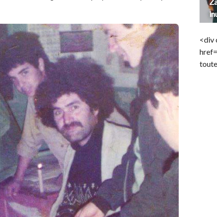
Za
in
<div 
href
toute