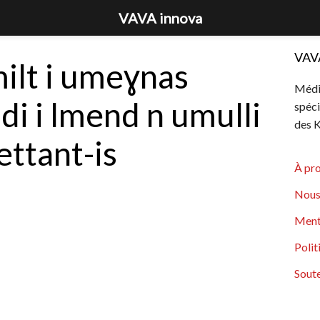
VAVA innova
VAV
milt i umeɣnas
Média
i i lmend n umulli
spéci
des K
ettant-is
À pr
Nous
Ment
Polit
Soute