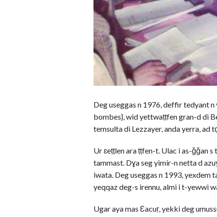
Deg useggas n 1976, deffir tedyant n
bombes}, wid yettwaṭṭfen gran-d di B
temsulta di Lezzayer, anda yerra, ad tḍ
Ur ɛeṭṭlen ara ṭṭfen-t. Ulac i as-ǧǧan
tammast. Dɣa seg yimir-n netta d azuɣ
iwata. Deg useggas n 1993, yexdem tam
yeqqaz deg-s irennu, almi i t-yewwi w
Ugar aya mas Ɛacuṛ, yekki deg umuss