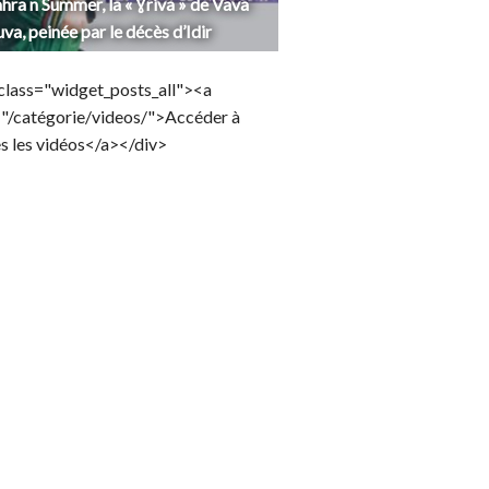
hra n Summer, la « Ɣriva » de Vava
uva, peinée par le décès d’Idir
class="widget_posts_all"><a
="/catégorie/videos/">Accéder à
s les vidéos</a></div>