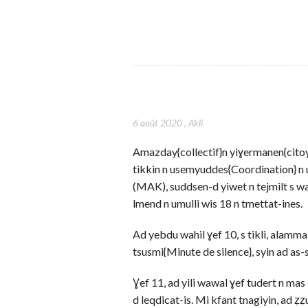
6 août 2020
,
Akli
Amazday{collectif}n yiɣermanen{citoy
tikkin n usemyuddes{Coordination} n
(MAK), suddsen-d yiwet n tejmilt s w
lmend n umulli wis 18 n tmettat-ines.
Ad yebdu wahil ɣef 10, s tikli, alamma
tsusmi{Minute de silence}, syin ad as
Ɣef 11, ad yili wawal ɣef tudert n mas
d leqdicat-is. Mi kfant tnagiyin, ad ẓ