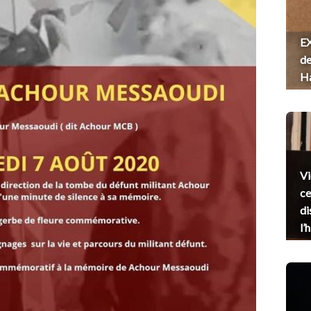
EX
de
H
Vi
ce
di
l’