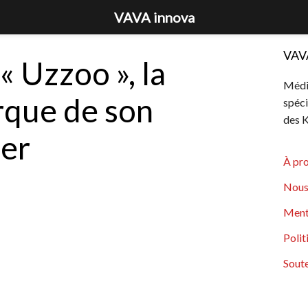
VAVA innova
VAV
« Uzzoo », la
Média
rque de son
spéci
des K
er
À pr
Nous
Ment
Polit
Soute