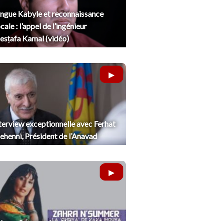
ngue Kabyle et reconnaissance
cale : l’appel de l’ingénieur
sṭafa Kamal (vidéo)
terview exceptionnelle avec Ferhat
henni, Président de l’Anavad