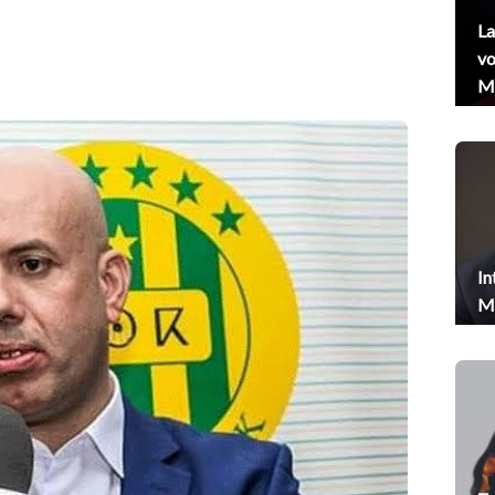
La
vo
Me
In
Me