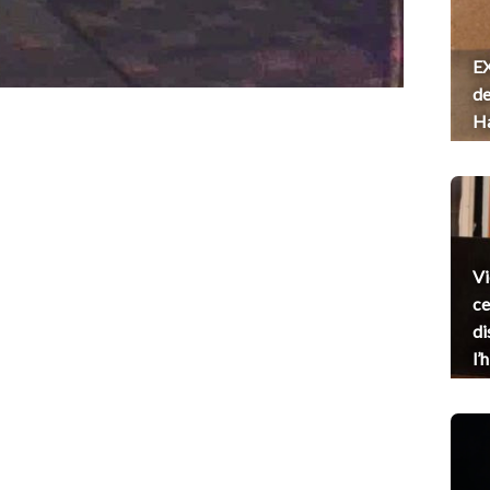
EX
de
H
Vi
ce
di
l’