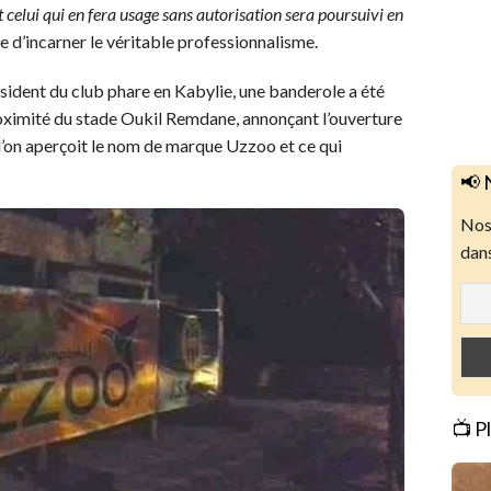
elui qui en fera usage sans autorisation sera poursuivi en
ère d’incarner le véritable professionnalisme.
sident du club phare en Kabylie, une banderole a été
roximité du stade Oukil Remdane, annonçant l’ouverture
 l’on aperçoit le nom de marque Uzzoo et ce qui
📢 
Nos 
dans
📺 P