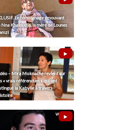
LUSIF. Le témoignage émouvant
 Nna Khaloudja, la mère de Lounes
amzi
déo – Mira Moknache revient sur
s « vrais référendum » qui ont
stingué la Kabylie à travers
histoire