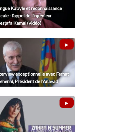
ngue Kabyle et reconnaissance
cale : l’appel de l’ingénieur
sṭafa Kamal (vidéo)
terview exceptionnelle avec Ferhat
henni, Président de l’Anavad