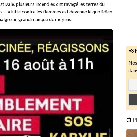
estivale, plusieurs incendies ont ravagé les terres du
s. La lutte contre les flammes est devenue le quotidien
 malgré un grand manque de moyens.
📢 
Nos 
dans
📺 P