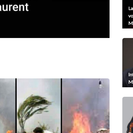
La
vo
Me
In
Me