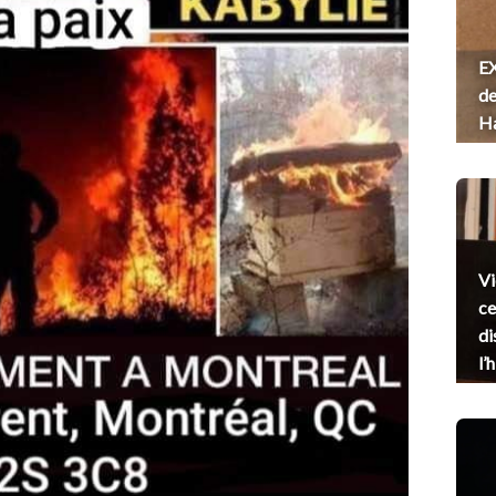
EX
de
H
Vi
ce
di
l’