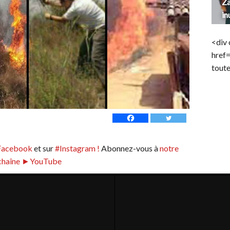
Za
in
<div 
href
toute
Facebook
et sur
#Instagram !
Abonnez-vous à
notre
chaîne ►YouTube