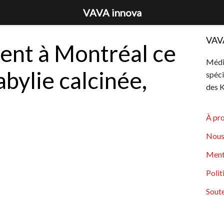
VAVA innova
VAV
nt à Montréal ce
Média
abylie calcinée,
spéci
des K
À pr
Nous
Ment
Polit
Soute