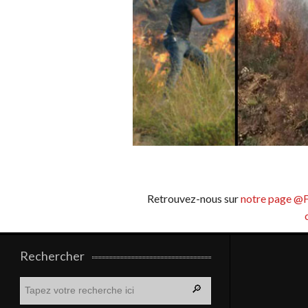
Retrouvez-nous sur
notre page @
Rechercher
R
e