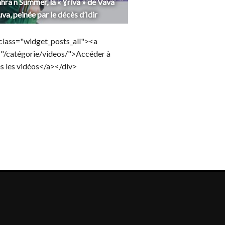
hra n Summer, la « Ɣriva » de Vava
uva, peinée par le décès d’Idir
class="widget_posts_all"><a
="/catégorie/videos/">Accéder à
s les vidéos</a></div>