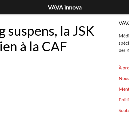
VAVA innova
VAV
g suspens, la JSK
Média
ien à la CAF
spéci
des K
À pr
Nous
Ment
Polit
Soute