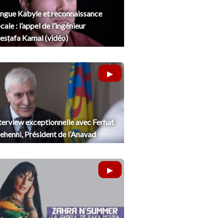
ngue Kabyle et reconnaissance
cale : l’appel de l’ingénieur
sṭafa Kamal (vidéo)
terview exceptionnelle avec Ferhat
henni, Président de l’Anavad