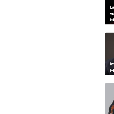
La
vo
Me
In
Me