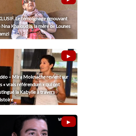
LUSIF. Le témoignage émouvant
 Nna Khaloudja, la mère de Lounes
amzi
déo – Mira Moknache revient sur
s « vrais référendum » qui ont
stingué la Kabylie à travers
histoire