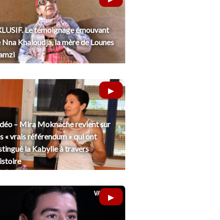
LUSIF. Le témoignage émouvant
 Nna Khaloudja, la mère de Lounes
amzi
déo – Mira Moknache revient sur
s « vrais référendum » qui ont
stingué la Kabylie à travers
histoire