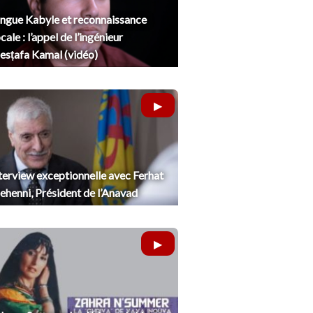
ngue Kabyle et reconnaissance
cale : l’appel de l’ingénieur
sṭafa Kamal (vidéo)
terview exceptionnelle avec Ferhat
henni, Président de l’Anavad