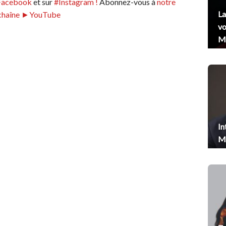
Facebook
et sur
#Instagram !
Abonnez-vous à
notre
La
chaîne ►YouTube
vo
Me
In
Me