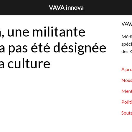
VAVA innova
VAV
, une militante
Média
’a pas été désignée
spéci
des K
a culture
À pr
Nous
Ment
Polit
Soute