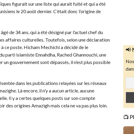
ues figurait sur une liste qui aurait fuité et qui a été
isiens le 20 août dernier. C’était donc l’origine de
e âgé de 34 ans, qui a été désigné par l’actuel chef du
s affaires culturelles. Toutefois, selon une déclaration
cé à ce poste. Hicham Mechichi a décidé de le
📢 
 du parti islamiste Ennahdha, Rached Ghannouchi, une
Nos 
uer un gouvernement sont dépassés, il n’est plus possible
dans
résentée dans les publications relayées sur les réseaux
zighe. Là encore, il n’y a aucun article, aucune
elle. Il y a certes quelques posts sur son compte
voir des origines Amazigh mais cela ne va pas plus loin.
📺 P