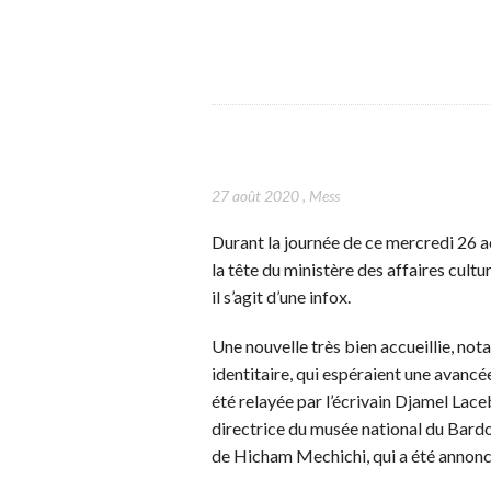
27 août 2020
,
Mess
Durant la journée de ce mercredi 26 a
la tête du ministère des affaires cult
il s’agit d’une infox.
Une nouvelle très bien accueillie, no
identitaire, qui espéraient une avanc
été relayée par l’écrivain Djamel Laceb
directrice du musée national du Bard
de Hicham Mechichi, qui a été annoncé