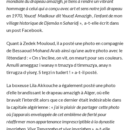
mondiale du drapeau amazigh, je tiens à rendre un vibrant
hommage à celui qui a conçu avec art et sens notre joli drapeau
en 1970, Youcef Madkour dit Youcef Amazigh , l’enfant de mon
village historique de Djemâa n Saharidj
», a-t-elle écrit dans
un post Facebook.
Quant à Zedek Mouloud, il a posté une photo en compagnie
de Bessaoud Mohand Arab ainsi qu’une autre photo avec le
l’étendard : « On s’incline, on vit, on meurt pour ses couleurs.
Amulli ameggaz i wanay n tmazɣa d timmuzɣa, anay n
tirrugza d yiseɣ. S teɣzi n tudert ! » a-t-il posté.
La boxeuse Lila Akkouche a également posté une photo
d’elle brandissant le drapeau amazigh à Alger, où elle
bravait l’interdit alors que ce dernier était indésirable dans
la capitale algérienne : «
j’ai le plaisir de partager cette photo
où j’apparais enveloppée de cet emblème de fierté pour
réaffirmer mon appartenance imprescriptible à la dynastie
imazighen. Vive Tamazegha et vive imazighen
», a-t-elle