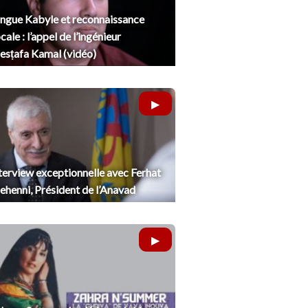
ngue Kabyle et reconnaissance
cale : l’appel de l’ingénieur
sṭafa Kamal (vidéo)
terview exceptionnelle avec Ferhat
henni, Président de l’Anavad