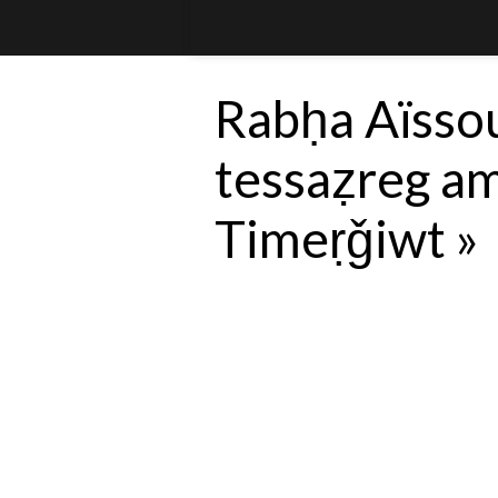
Rabḥa Aïssou 
tessaẓreg am
Timeṛǧiwt »