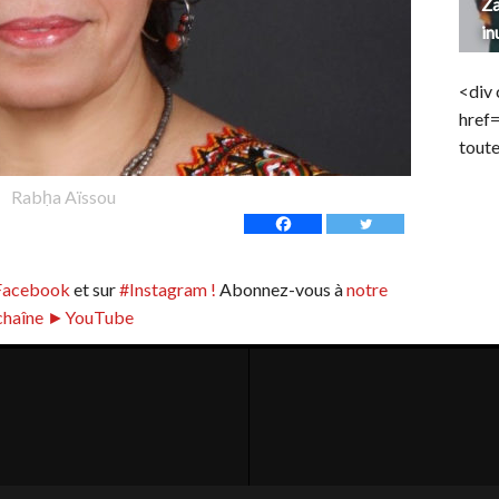
Za
in
<div 
href
toute
Rabḥa Aïssou
Facebook
et sur
#Instagram !
Abonnez-vous à
notre
chaîne ►YouTube