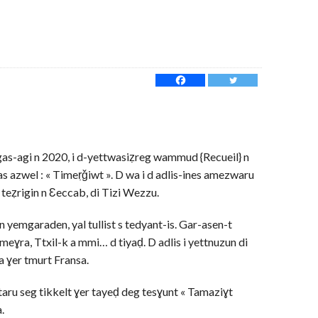
ggas-agi n 2020, i d-yettwasiẓreg wammud {Recueil} n
as azwel : « Timeṛǧiwt ». D wa i d adlis-ines amezwaru
 teẓrigin n Ɛeccab, di Tizi Wezzu.
sin yemgaraden, yal tullist s tedyant-is. Gar-asen-t
ameɣra, Ttxil-k a mmi… d tiyaḍ. D adlis i yettnuzun di
a ɣer tmurt Fransa.
aru seg tikkelt ɣer tayeḍ deg tesɣunt « Tamaziɣt
.