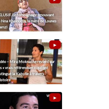
LUSIF. Le témoignage émouvant
 Nna Khaloudja, la mère de Lounes
amzi
déo – Mira Moknache revient sur
s « vrais référendum » qui ont
stingué la Kabylie à travers
histoire