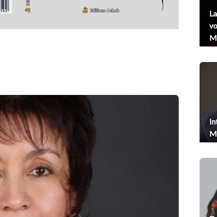
La
vo
Me
In
Me