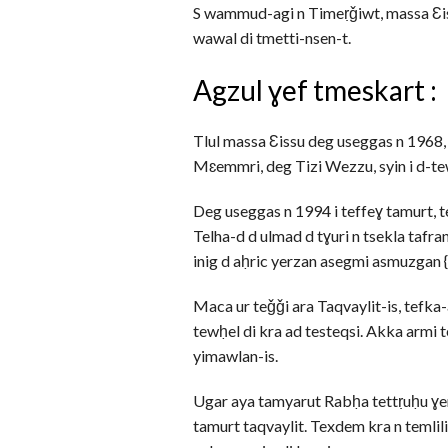
S wammud-agi n Timeṛǧiwt, massa Ɛiss
wawal di tmetti-nsen-t.
Agzul ɣef tmeskart :
Tlul massa Ɛissu deg useggas n 1968, 
Mɛemmri, deg Tizi Wezzu, syin i d-te
Deg useggas n 1994 i teffeɣ tamurt, tew
Telha-d d ulmad d tɣuri n tsekla tafra
inig d aḥric yerzan asegmi asmuzgan {
Maca ur teǧǧi ara Taqvaylit-is, tefka-
tewḥel di kra ad testeqsi. Akka armi t
yimawlan-is.
Ugar aya tamyarut Rabḥa tettṛuḥu ɣer t
tamurt taqvaylit. Texdem kra n temlili