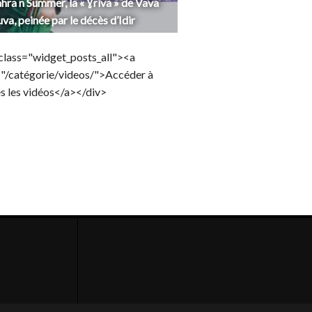
hra n Summer, la « Ɣriva » de Vava
uva, peinée par le décès d’Idir
class="widget_posts_all"><a
="/catégorie/videos/">Accéder à
s les vidéos</a></div>