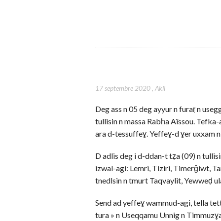
17 septembre 2020
,
Akli
Deg ass n 05 deg ayyur n furaṛ n use
tullisin n massa Rabḥa Aïssou. Tefka-
ara d-tessuffeɣ. Yeffeɣ-d ɣer uxxam n
D adlis deg i d-ddan-t tẓa (09) n tulli
izwal-agi: Lemri, Tiziri, Timerǧiwt, T
tnedlsin n tmurt Taqvaylit, Yewweḍ ul
Send ad yeffeɣ wammud-agi, tella tett
tura » n Useqqamu Unnig n Timmuzɣa