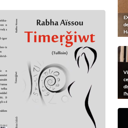
EX
de
H
Vi
ce
di
l’