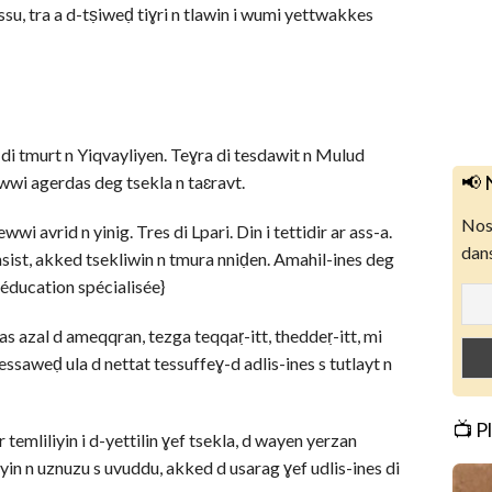
u, tra a d-tṣiweḍ tiɣri n tlawin i wumi yettwakkes
di tmurt n Yiqvayliyen. Teɣra di tesdawit n Mulud
📢 
wwi agerdas deg tsekla n taɛravt.
Nos 
wi avrid n yinig. Tres di Lpari. Din i tettidir ar ass-a.
dans
nsist, akked tsekliwin n tmura nniḍen. Amahil-ines deg
éducation spécialisée}
as azal d ameqqran, tezga teqqaṛ-itt, theddeṛ-itt, mi
essaweḍ ula d nettat tessuffeɣ-d adlis-ines s tutlayt n
📺 P
emliliyin i d-yettilin ɣef tsekla, d wayen yerzan
yin n uznuzu s uvuddu, akked d usarag ɣef udlis-ines di