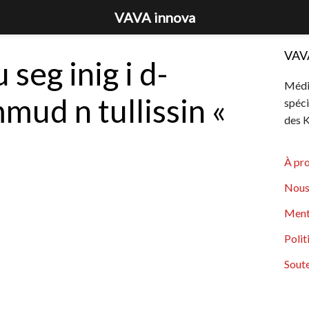
VAVA innova
VAV
seg inig i d-
Média
mud n tullissin «
spéci
des K
À pr
Nous
Ment
Polit
Soute