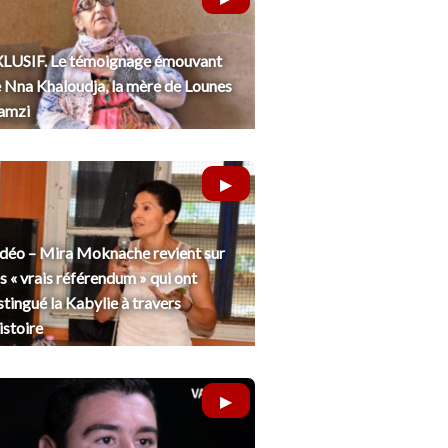
LUSIF. Le témoignage émouvant
 Nna Khaloudja, la mère de Lounes
amzi
déo – Mira Moknache revient sur
s « vrais référendum » qui ont
stingué la Kabylie à travers
histoire