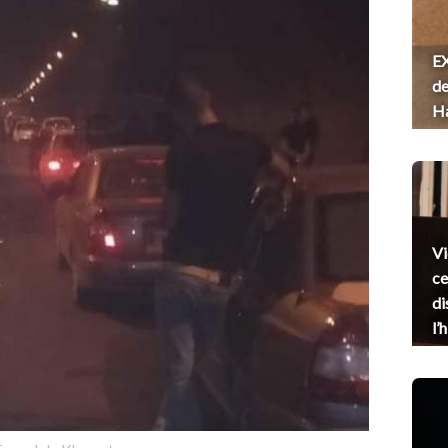
EX
de
H
Vi
ce
di
l’