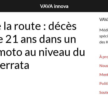
VAVA innova
VAV
 la route : décès
Média
e 21 ans dans un
spéci
des K
moto au niveau du
À pr
errata
Nous
Ment
Polit
Soute