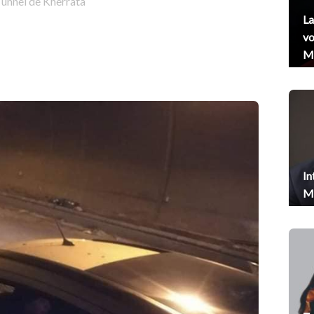
unnel de Kherrata
La
vo
Me
In
Me