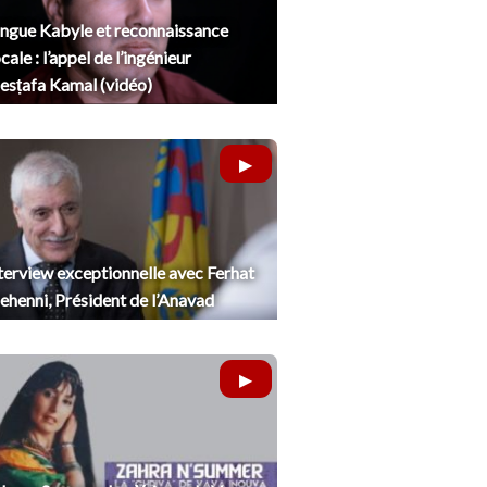
ngue Kabyle et reconnaissance
cale : l’appel de l’ingénieur
sṭafa Kamal (vidéo)
terview exceptionnelle avec Ferhat
henni, Président de l’Anavad