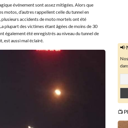
tragique événement sont assez mitigées. Alors que
es motos, d’autres rappellent celle du tunnel en
ie, plusieurs accidents de moto mortels ont été
 La plupart des victimes étant âgées de moins de 30
 ont également été enregistrés au niveau du tunnel de
t, est aussi mal éclairé.
📢 
Nos 
dans
📺 P