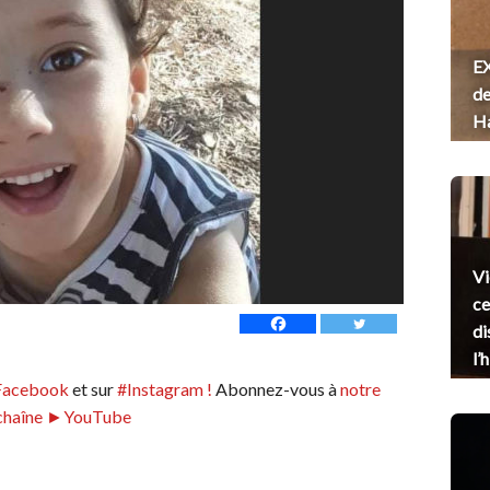
EX
de
H
Vi
ce
di
l’
Facebook
et sur
#Instagram !
Abonnez-vous à
notre
chaîne ►YouTube