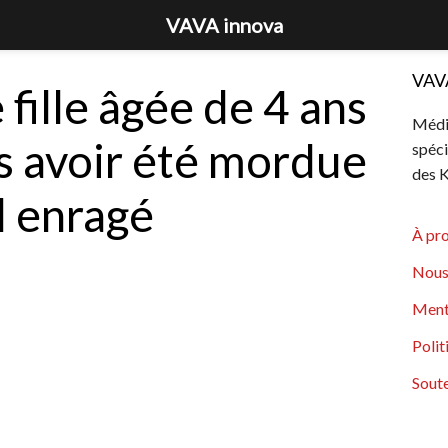
VAVA innova
VAV
 fille âgée de 4 ans
Média
s avoir été mordue
spéci
des K
l enragé
À pr
Nous
Ment
Polit
Soute