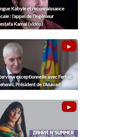
ngue Kabyle et reconnaissance
cale : l’appel de l’ingénieur
sṭafa Kamal (vidéo)
terview exceptionnelle avec Ferhat
henni, Président de l’Anavad