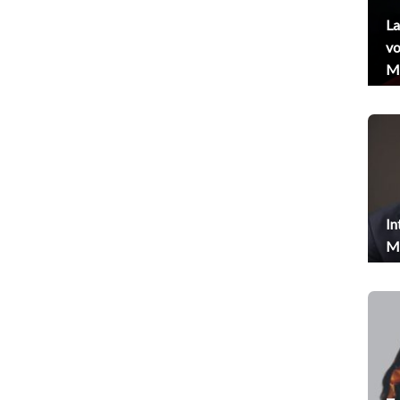
La
vo
Me
In
Me