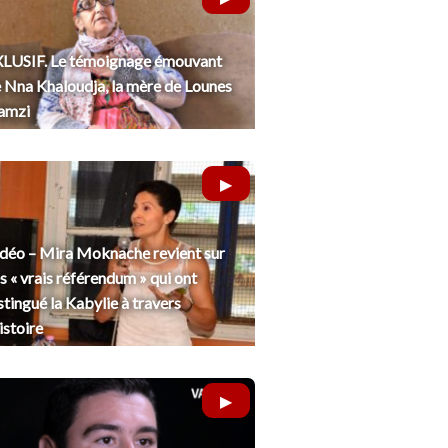
LUSIF. Le témoignage émouvant
 Nna Khaloudja, la mère de Lounes
amzi
déo – Mira Moknache revient sur
s « vrais référendum » qui ont
stingué la Kabylie à travers
histoire