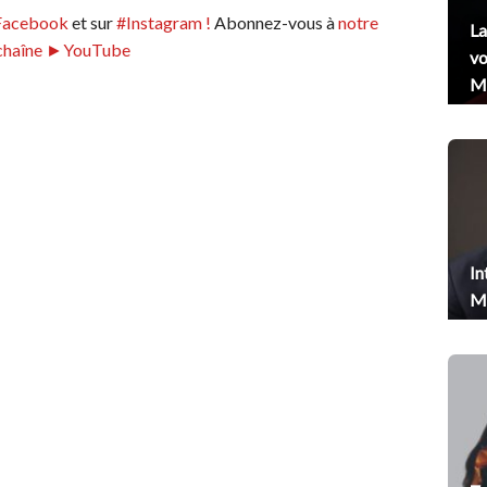
Facebook
et sur
#Instagram !
Abonnez-vous à
notre
La
chaîne ►YouTube
vo
Me
In
Me