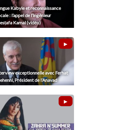
ngue Kabyle et reconnaissance
cale : l’appel de l’ingénieur
sṭafa Kamal (vidéo)
terview exceptionnelle avec Ferhat
henni, Président de l’Anavad