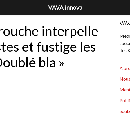
VAVA innova
VAV
rouche interpelle
Média
stes et fustige les
spéci
des K
oublé bla »
À pr
Nous
Ment
Polit
Soute