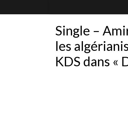
Single – Ami
les algériani
KDS dans « D