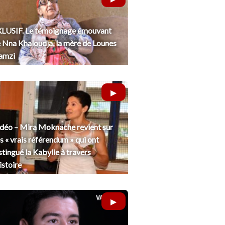
LUSIF. Le témoignage émouvant
 Nna Khaloudja, la mère de Lounes
amzi
déo – Mira Moknache revient sur
s « vrais référendum » qui ont
stingué la Kabylie à travers
histoire