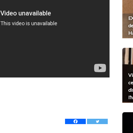
EX
de
H
Vi
ce
di
l’