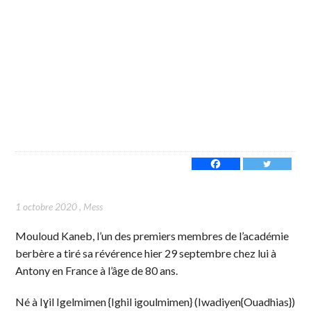
1 octobre 2020
,
Mess
Mouloud Kaneb, l’un des premiers membres de l’académie
berbère a tiré sa révérence hier 29 septembre chez lui à
Antony en France à l’âge de 80 ans.
Né à Iɣil Igelmimen {Ighil igoulmimen} (Iwadiyen{Ouadhias})