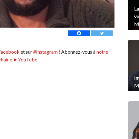
La
vo
Me
Facebook
et sur
#Instagram !
Abonnez-vous à
notre
chaîne ►YouTube
In
Me