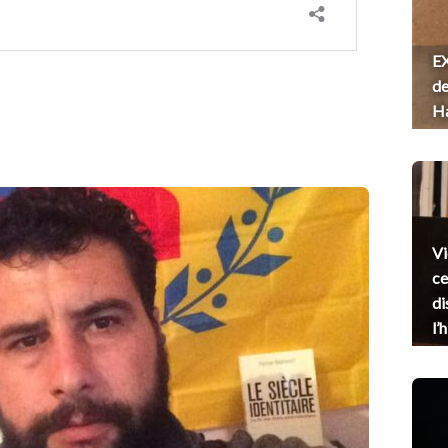
EX
de
H
Vi
ce
di
l’