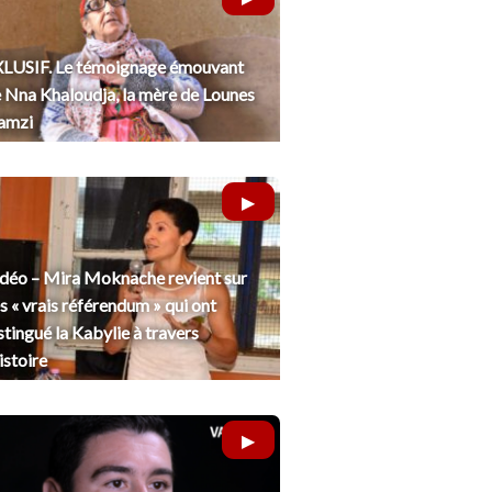
LUSIF. Le témoignage émouvant
 Nna Khaloudja, la mère de Lounes
amzi
déo – Mira Moknache revient sur
s « vrais référendum » qui ont
stingué la Kabylie à travers
histoire