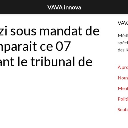
VAVA innova
VAV
i sous mandat de
Média
mparait ce 07
spéci
des K
nt le tribunal de
À pr
Nous
Ment
Polit
Soute