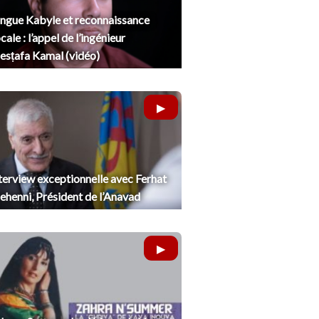
ngue Kabyle et reconnaissance
cale : l’appel de l’ingénieur
sṭafa Kamal (vidéo)
terview exceptionnelle avec Ferhat
henni, Président de l’Anavad