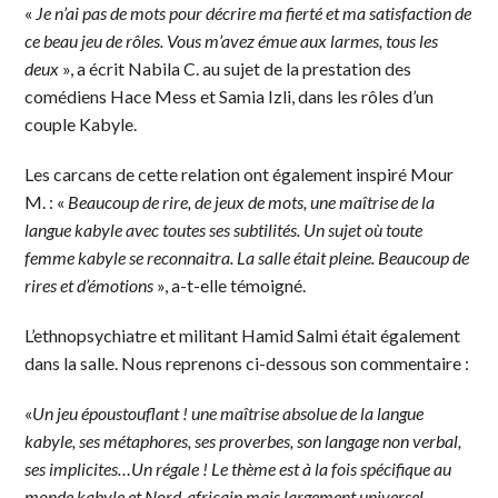
«
Je n’ai pas de mots pour décrire ma fierté et ma satisfaction de
ce beau jeu de rôles. Vous m’avez émue aux larmes, tous les
deux
», a écrit Nabila C. au sujet de la prestation des
comédiens Hace Mess et Samia Izli, dans les rôles d’un
couple Kabyle.
Les carcans de cette relation ont également inspiré Mour
M. : «
Beaucoup de rire, de jeux de mots, une maîtrise de la
langue kabyle avec toutes ses subtilités. Un sujet où toute
femme kabyle se reconnaitra. La salle était pleine. Beaucoup de
rires et d’émotions
», a-t-elle témoigné.
L’ethnopsychiatre et militant Hamid Salmi était également
dans la salle. Nous reprenons ci-dessous son commentaire :
«
Un jeu époustouflant ! une maîtrise absolue de la langue
kabyle, ses métaphores, ses proverbes, son langage non verbal,
ses implicites…Un régale ! Le thème est à la fois spécifique au
monde kabyle et Nord-africain mais largement universel.