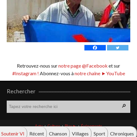
Retrouvez-nous sur
notre page @Facebook
et sur
#Instagram !
Abonnez-vous à
notre chaîne ►YouTube
Rechercher
R
e
c
h
Actu
Culture
Play ►
Événements
e
Soutenir VI
Récent
Chanson
Villages
Sport
Chroniques
r
© Vava innova 2026. Tous droits réservés.