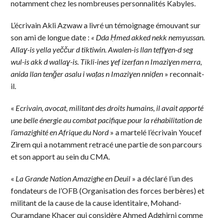
notamment chez les nombreuses personnalités Kabyles.
L’écrivain Akli Azwaw a livré un témoignage émouvant sur
son ami de longue date :
« Dda Ḥmed akked nekk nemyussan.
Allaɣ-is yella yeččur d tiktiwin. Awalen-is llan teffɣen-d seg
wul-is akk d wallaɣ-is. Tikli-ines ɣef izerfan n Imaziɣen merra,
anida llan tenǧer asalu i waṭas n Imaziɣen nniḍen
» reconnait-
il.
«
Ecrivain, avocat, militant des droits humains, il avait apporté
une belle énergie au combat pacifique pour la réhabilitation de
l’amazighité en Afrique du Nord
» a martelé l’écrivain Youcef
Zirem qui a notamment retracé une partie de son parcours
et son apport au sein du CMA.
«
La Grande Nation Amazighe en Deuil
» a déclaré l’un des
fondateurs de l’OFB (Organisation des forces berbères) et
militant de la cause de la cause identitaire, Mohand-
Ouramdane Khacer qui considère Ahmed Adghirni comme