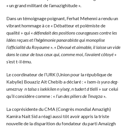
« un grand militant de l’amazighitude ».
Dans un témoignage poignant, Ferhat Mehenni a rendu un
vibrant hommage à ce « Débatteur et polémiste de
qualité » qui «
défendait des positions courageuses contre les
Idées reçues et l’hégémonie panarabiste qui monoplise
l’officialité du Royaume
». «
Dévoué et aimable, il laisse un vide
dans le cœur de tous ceux qui, comme moi, l’avaient côtoyé
»
s’est t-il ému.
Le coordinateur de l’URK (Union pour la république de
Kabylie) Bouaziz Ait Chebib a déclaré : «
Isem-is yura deg-
umezruy n talsa s isekkilen n yiseɣ, n tudert d tlelli
» sur celui
qu’il considère comme : «
l’un des piliers de Tmaɣza
».
La coprésidente du CMA (Congrès mondial Amazigh)
Kamira Nait Sid a réagi aussi tôt avoir appris la triste
nouvelle de la disparition du fondateur du parti Amaizgh