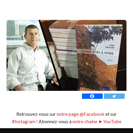
Retrouvez-nous sur
notre page @Facebook
et sur
#Instagram !
Abonnez-vous à
notre chaîne ►YouTube