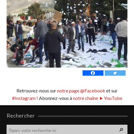
Retrouvez-nous sur
notre page @Facebook
et sur
#Instagram !
Abonnez-vous à
notre chaîne ►YouTube
Rechercher
R