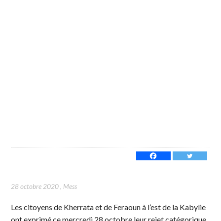
28 octobre 2020
,
Mess
Les citoyens de Kherrata et de Feraoun à l’est de la Kabylie
ont exprimé ce mercredi 28 octobre leur rejet catégorique