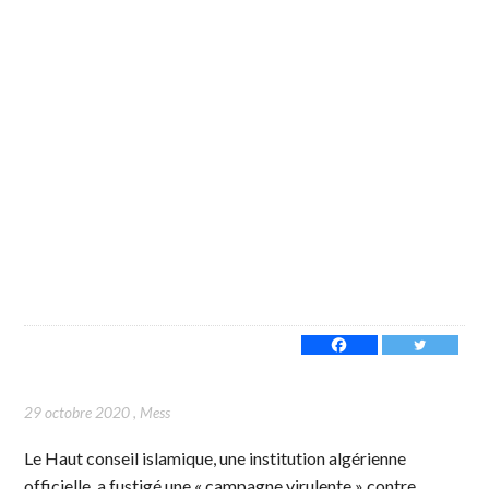
29 octobre 2020
,
Mess
Le Haut conseil islamique, une institution algérienne
officielle, a fustigé une « campagne virulente » contre