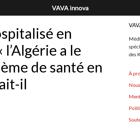
VAVA innova
VAV
pitalisé en
Média
 l’Algérie a le
spéci
des K
tème de santé en
À pr
it-il
Nous
Ment
Polit
Soute