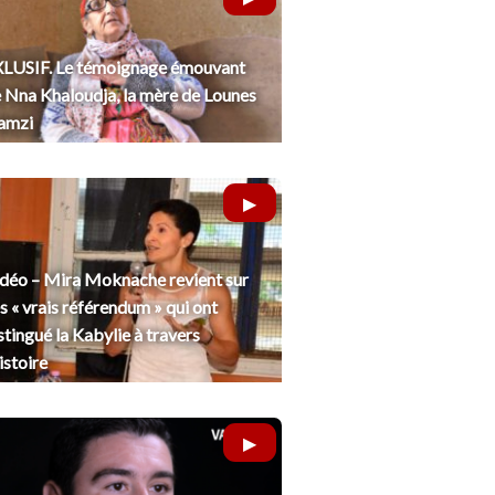
LUSIF. Le témoignage émouvant
 Nna Khaloudja, la mère de Lounes
amzi
déo – Mira Moknache revient sur
s « vrais référendum » qui ont
stingué la Kabylie à travers
histoire