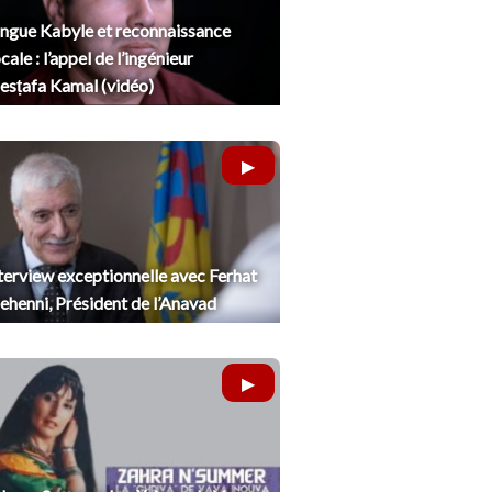
ngue Kabyle et reconnaissance
cale : l’appel de l’ingénieur
sṭafa Kamal (vidéo)
terview exceptionnelle avec Ferhat
henni, Président de l’Anavad