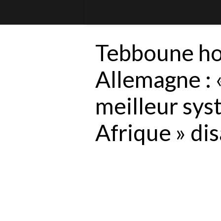
Tebboune hos
Allemagne : «
meilleur sys
Afrique » disa