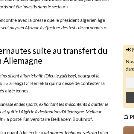
iards ont été investis dans le secteur
».
ncontre avec la presse que le président algérien âgé
le seul pays en Afrique à effectuer des tests de coronavirus
ernautes suite au transfert du
📢 
en Allemagne
Nos 
dans
ns disent allah ichafih (Dieu le guérisse), pourquoi le
si ?
» a réagi Dr Berrekla qui n’a cessé de contester la
és algériennes.
eunesse et des sports, exhortant les mécontents à quitter le
et quitte l’Algérie à destination d’Allemagne. Meilleur
📺 P
it
» a posté l’universitaire Belkacem Boukhrof.
 a quant à lui écrit : «
ad qqaren Tebboune yeḥraq Lviza,