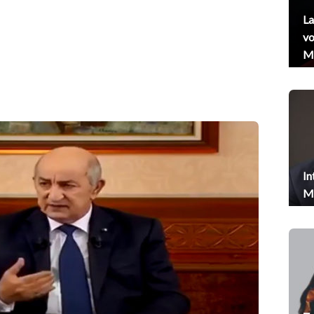
La
vo
Me
In
Me