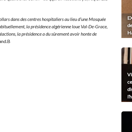
EX
 dollars dans des centres hospitaliers au lieu d’une Mosquée
de
. Habituellement, la présidence algérienne loue Val-De-Grace,
H
réactions, la présidence a du sûrement avoir honte de
and.B
Vi
ce
di
l’