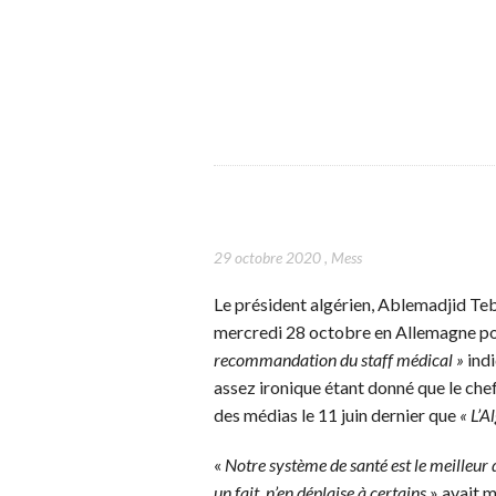
29 octobre 2020
,
Mess
Le président algérien, Ablemadjid Teb
mercredi 28 octobre en Allemagne po
recommandation du staff médical »
ind
assez ironique étant donné que le chef
des médias le 11 juin dernier que
« L’A
«
Notre système de santé est le meilleur 
un fait, n’en déplaise à certains
» avait 