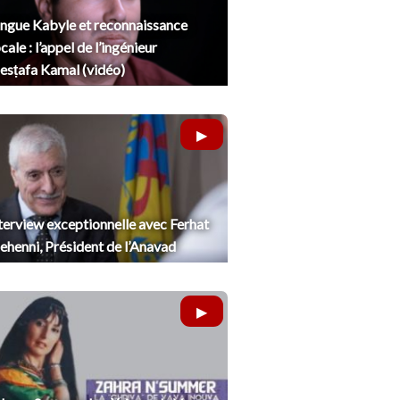
ngue Kabyle et reconnaissance
cale : l’appel de l’ingénieur
sṭafa Kamal (vidéo)
terview exceptionnelle avec Ferhat
henni, Président de l’Anavad