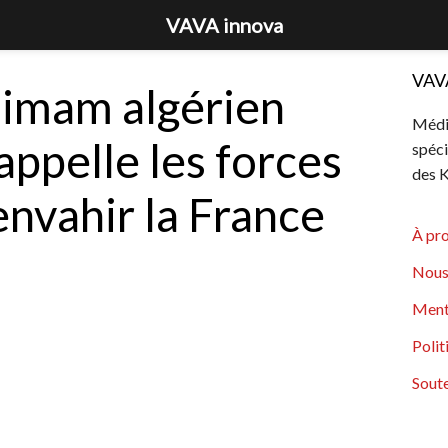
VAVA innova
VAV
 imam algérien
Média
ppelle les forces
spéci
des K
envahir la France
À pr
Nous
Ment
Polit
Soute