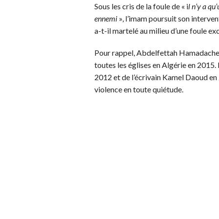
Sous les cris de la foule de « i
l n’y a q
ennemi
», l’imam poursuit son interven
a-t-il martelé au milieu d’une foule exc
Pour rappel, Abdelfettah Hamadache 
toutes les églises en Algérie en 2015
2012 et de l’écrivain Kamel Daoud en 2
violence en toute quiétude.