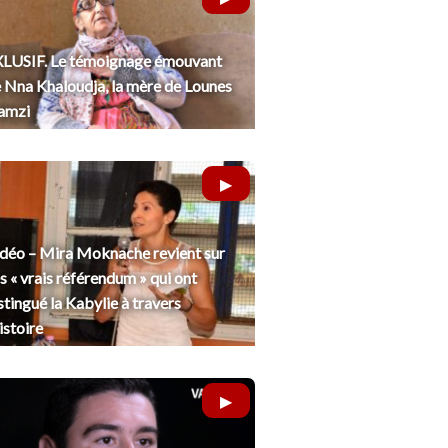
LUSIF. Le témoignage émouvant
 Nna Khaloudja, la mère de Lounes
amzi
déo – Mira Moknache revient sur
s « vrais référendum » qui ont
stingué la Kabylie à travers
histoire