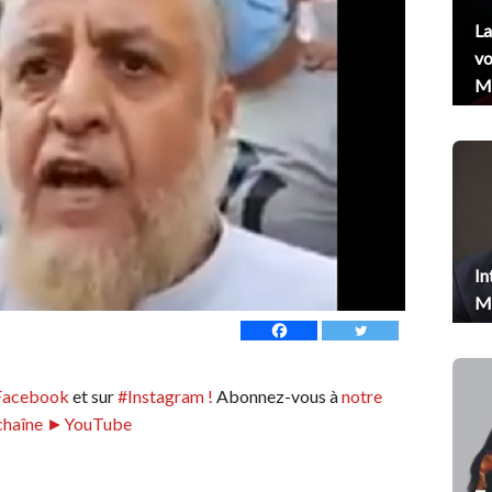
La
vo
Me
In
Me
Facebook
et sur
#Instagram !
Abonnez-vous à
notre
chaîne ►YouTube