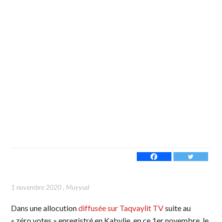
1 novembre 2020
,
Muyyud
Dans une allocution
diffusée sur Taqvaylit TV
suite au
« zéro votes » enregistré en Kabylie, en ce 1er novembre, le